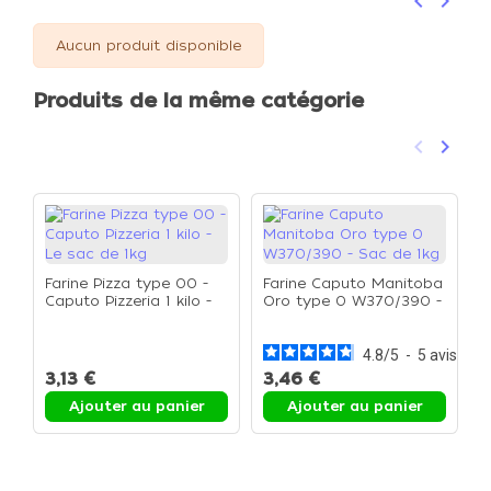
keyboard_arrow_left
keyboard_arrow_right
Précéden
Suivan
Aucun produit disponible
Produits de la même catégorie
keyboard_arrow_left
keyboard_arrow_right
Précéden
Suivan
Farine Pizza type 00 -
Farine Caputo Manitoba
Caputo Pizzeria 1 kilo -
Oro type 0 W370/390 -
Le sac de 1kg
Sac de 1kg
P
s
4.8
/
5
-
5
avis
p
3,13 €
3,46 €
9
u
d
Ajouter au panier
Ajouter au panier