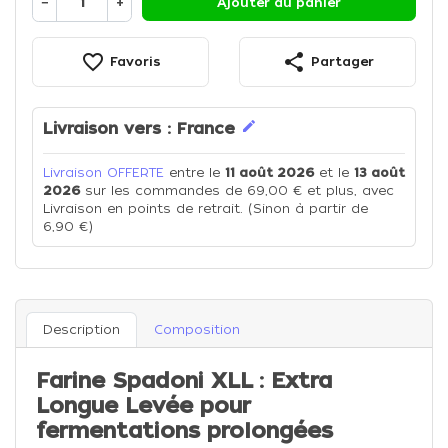
−
+
Ajouter au panier
favorite_border
share
Favoris
Partager
edit
Livraison vers :
France
Livraison OFFERTE
entre le
11 août 2026
et le
13 août
2026
sur les commandes de 69,00 € et plus, avec
Livraison en points de retrait. (Sinon à partir de
6,90 €)
Description
Composition
Farine Spadoni XLL : Extra
Longue Levée pour
fermentations prolongées