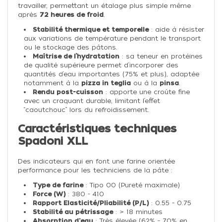
travailler, permettant un étalage plus simple même
après
72 heures de froid
.
Stabilité thermique et temporelle
: aide à résister
aux variations de température pendant le transport
ou le stockage des pâtons.
Maîtrise de l’hydratation
: sa teneur en protéines
de qualité supérieure permet d’incorporer des
quantités d’eau importantes (75% et plus), adaptée
notamment à la
pizza in teglia
ou à la
pinsa
.
Rendu post-cuisson
: apporte une croûte fine
avec un craquant durable, limitant l’effet
“caoutchouc” lors du refroidissement.
Caractéristiques techniques
Spadoni XLL
Des indicateurs qui en font une farine orientée
performance pour les techniciens de la pâte :
Type de farine
: Tipo 00 (Pureté maximale)
Force (W)
: 380 - 410
Rapport Elasticité/Pliabilité (P/L)
: 0.55 - 0.75
Stabilité au pétrissage
: > 18 minutes
Absorption d'eau
: Très élevée (62% - 70% en