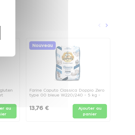
keyboard_arrow_left
keyboard_arrow_right
Précédent
Suivant
Nouveau
Nouv
gluten
Farine Caputo Classica Doppio Zero
Farine 
et
type 00 bleue W220/240 – 5 kg -
W270/3
Sac de 5 kg
5kg
13,76 €
24,3
er au
Ajouter au
ier
panier