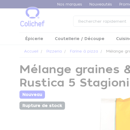
Panneau de gestion des cookies
Nos marques
Nouveautés
Prom
Épicerie
Coutellerie / Découpe
Cuisin
Accueil
Pizzeria
Farine à pizza
Mélange grai
Mélange graines & 
Rustica 5 Stagion
Nouveau
Rupture de stock