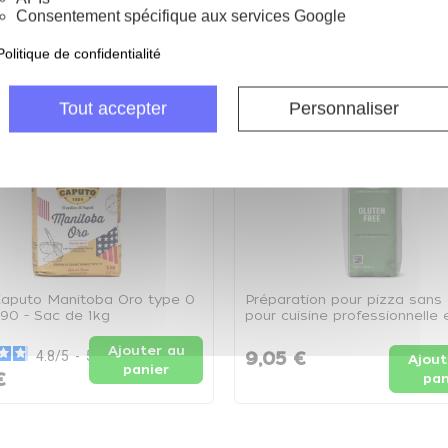
Consentement spécifique aux services Google
ie
Politique de confidentialité
Tout accepter
Personnaliser
Nouveau
Caputo Manitoba Oro type 0
Préparation pour pizza sans 
0 - Sac de 1kg
pour cuisine professionnelle 
usages CHR - Sachet de 1kg
Ajouter au
4.8
/
5
-
5
avis
9,05 €
Ajout
panier
€
pan