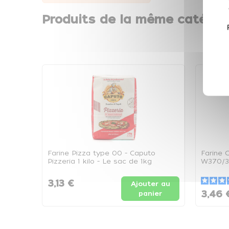
Produits de la même catégor
Farine Pizza type 00 - Caputo
Farine 
Pizzeria 1 kilo - Le sac de 1kg
W370/39
3,13 €
Ajouter au
3,46 
panier