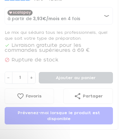
Le mix qui séduira tous les professionnels, quel
que soit votre type de préparation.
Livraison gratuite pour les

commandes supérieures à 69 €
Rupture de stock

−
+
Ajouter au panier
favorite_border
share
Favoris
Partager
Prévenez-moi lorsque le produit est
disponible