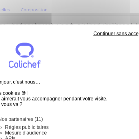
elles
Composition
is idéal pour les professionnels qui utilisent régulièrement des
âtes…
Continuer sans acce
 OO » ou « O » en un mélange aux grandes valeurs nutritionnelles
roupe B et E, il convient particulièrement à la réalisation 
00 ou 0 par ce mix
njour, c’est nous…
s cookies 🍪 !
 aimerait vous accompagner pendant votre visite.
 vous va ?
ble
Nos partenaires (11)
Régies publicitaires
Mesure d'audience
APIs