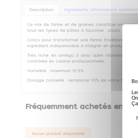
Description
Ingrédients, informations nutritionn
Ce mix de farine et de graines constitue un comprom
tous les types de pâtes à façonner : pizza, pain, p
Conçu pour transformer une farine traditionnelle «
ingrédient indispensable à intégrer en production.
Très riche en oméga 3 ainsi qu’en vitamines du g
contrôlée en cuisine professionnelle.
Humidité : maximum 15.5%
Dosage conseillé : remplacer 10% de votre farine 
Bo
Le
On
Ça
Fréquemment achetés ensem
Aucun produit disponible