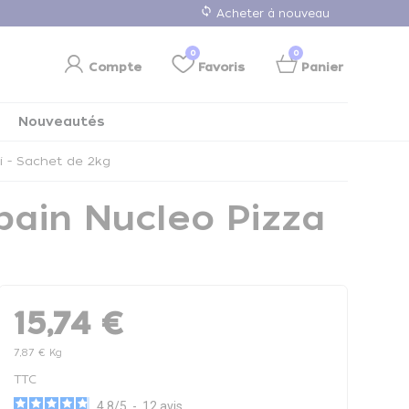
loop
Acheter à nouveau
0
0
Compte
Favoris
Panier
Nouveautés
i - Sachet de 2kg
pain Nucleo Pizza
15,74 €
7,87 € Kg
TTC
4.8
/
5
-
12
avis