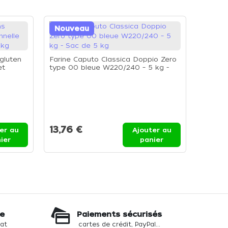
Nouveau
Nouv
gluten
Farine Caputo Classica Doppio Zero
et
type 00 bleue W220/240 – 5 kg -
Sac de 5 kg
Farine 
W270/3
5kg
13,76 €
24,3
er au
Ajouter au
ier
panier
te
Paiements sécurisés
hat
cartes de crédit, PayPal...