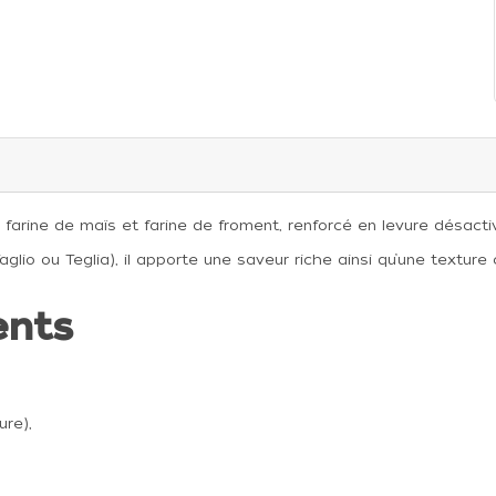
 farine de maïs et farine de froment, renforcé en levure désacti
Taglio ou Teglia), il apporte une saveur riche ainsi qu’une textu
ents
ure),