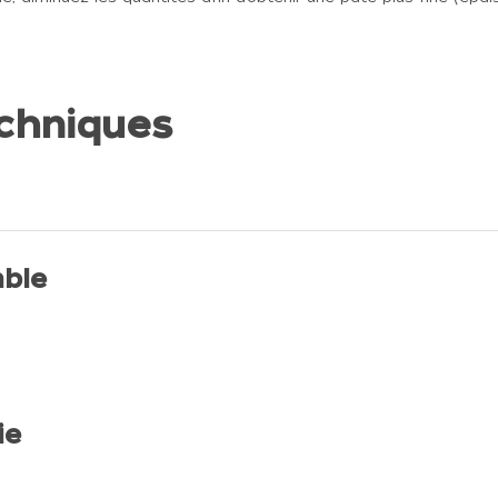
echniques
ble
ie