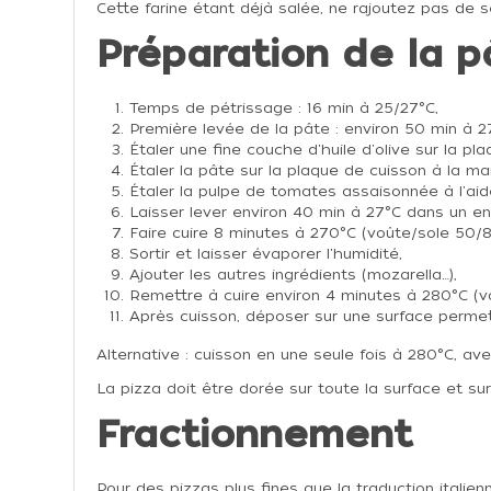
Cette farine étant déjà salée, ne rajoutez pas de 
Préparation de la p
Temps de pétrissage : 16 min à 25/27°C,
Première levée de la pâte : environ 50 min à 
Étaler une fine couche d'huile d'olive sur la pl
Étaler la pâte sur la plaque de cuisson à la ma
Étaler la pulpe de tomates assaisonnée à l'aid
Laisser lever environ 40 min à 27°C dans un e
Faire cuire 8 minutes à 270°C (voûte/sole 50/8
Sortir et laisser évaporer l'humidité,
Ajouter les autres ingrédients (mozarella…),
Remettre à cuire environ 4 minutes à 280°C (v
Après cuisson, déposer sur une surface permetta
Alternative : cuisson en une seule fois à 280°C, av
La pizza doit être dorée sur toute la surface et su
Fractionnement
Pour des pizzas plus fines que la traduction italien