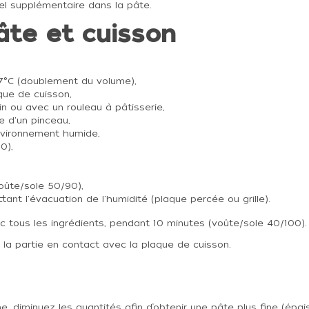
sel supplémentaire dans la pâte.
âte et cuisson
27°C (doublement du volume),
aque de cuisson,
in ou avec un rouleau à pâtisserie,
e d'un pinceau,
nvironnement humide,
0),
oûte/sole 50/90),
nt l'évacuation de l'humidité (plaque percée ou grille).
ec tous les ingrédients, pendant 10 minutes (voûte/sole 40/100).
r la partie en contact avec la plaque de cuisson.
ne, diminuez les quantités afin d’obtenir une pâte plus fine (épa