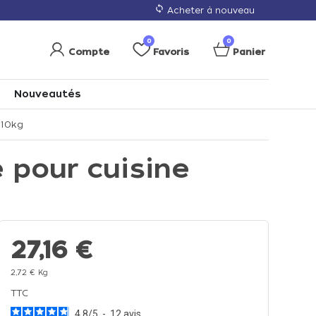
loop
Acheter à nouveau
0
0
Compte
Favoris
Panier
Nouveautés
 10kg
e pour cuisine
27,16 €
2,72 € Kg
TTC
4.8
/
5
-
12
avis