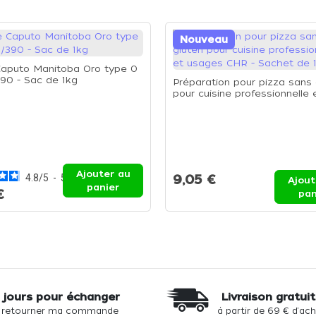
Nouveau
Caputo Manitoba Oro type 0
0 - Sac de 1kg
Préparation pour pizza sans 
pour cuisine professionnelle 
usages CHR - Sachet de 1kg
Ajouter au
4.8
/
5
-
5
avis
9,05 €
Ajout
panier
€
pan
 jours pour échanger
Livraison gratui
 retourner ma commande
à partir de 69 € d'ac