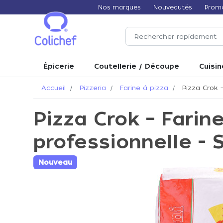
Nos marques
Nouveautés
Prom
Épicerie
Coutellerie / Découpe
Cuisin
Accueil
Pizzeria
Farine à pizza
Pizza Crok –
Pizza Crok – Farin
professionnelle - 
Nouveau