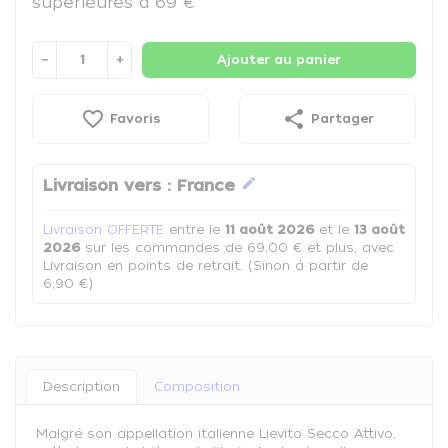
supérieures à 69 €
−
+
Ajouter au panier
favorite_border
share
Favoris
Partager
edit
Livraison vers :
France
Livraison OFFERTE
entre le
11 août 2026
et le
13 août
2026
sur les commandes de 69,00 € et plus, avec
Livraison en points de retrait. (Sinon à partir de
6,90 €)
Description
Composition
Malgré son appellation italienne Lievito Secco Attivo,