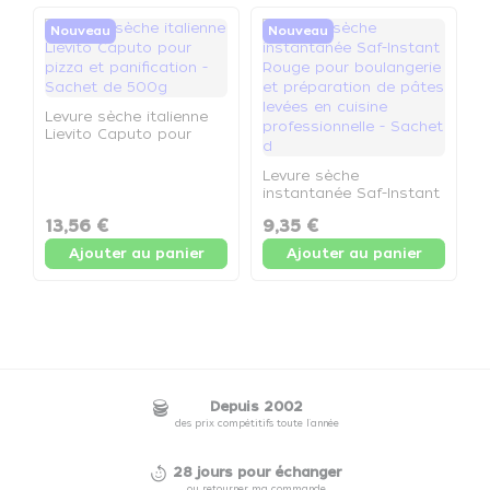
Nouveau
Nouveau
Levure sèche italienne
Lievito Caputo pour
S
pizza et panification -
d
Sachet de 500g
Levure sèche
p
instantanée Saf-Instant
l
Rouge pour boulangerie
c
13,56 €
9,35 €
1
et préparation de pâtes
B
levées en cuisine
Ajouter au panier
Ajouter au panier
professionnelle - Sachet
d
Depuis 2002
des prix compétitifs toute l'année
28 jours pour échanger
ou retourner ma commande