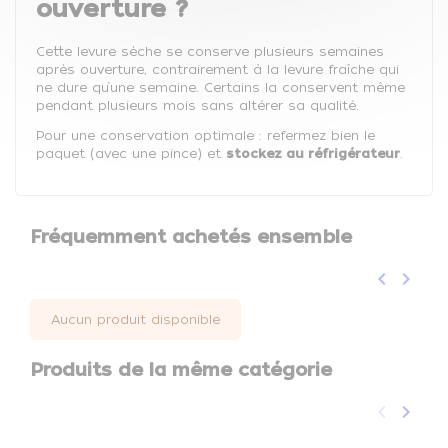
ouverture ?
Cette levure sèche se conserve plusieurs semaines
après ouverture, contrairement à la levure fraîche qui
ne dure qu’une semaine. Certains la conservent même
pendant plusieurs mois sans altérer sa qualité.
Pour une conservation optimale : refermez bien le
paquet (avec une pince) et
stockez au réfrigérateur
.
Fréquemment achetés ensemble
keyboard_arrow_left
keyboard_arrow_right
Précéden
Suivan
Aucun produit disponible
Produits de la même catégorie
keyboard_arrow_left
keyboard_arrow_right
Précéden
Suivan