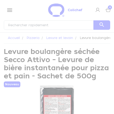
Panneau de gestion des cookies
0
menu
Colichef
search
Accueil
Pizzeria
Levure et levain
Levure boulangère s
Levure boulangère séchée
Secco Attivo – Levure de
bière instantanée pour pizza
et pain - Sachet de 500g
Nouveau