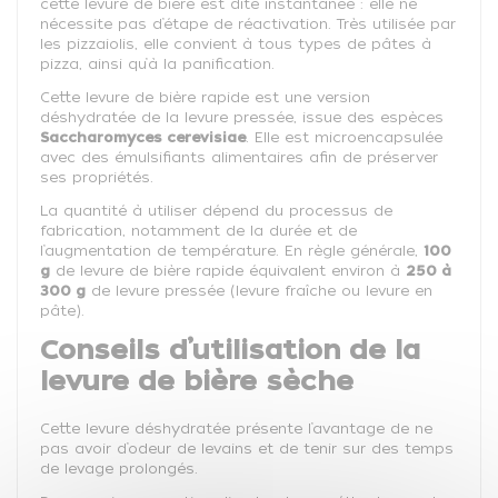
cette levure de bière est dite instantanée : elle ne
nécessite pas d’étape de réactivation. Très utilisée par
les pizzaiolis, elle convient à tous types de pâtes à
pizza, ainsi qu’à la panification.
Cette levure de bière rapide est une version
déshydratée de la levure pressée, issue des espèces
Saccharomyces cerevisiae
. Elle est microencapsulée
avec des émulsifiants alimentaires afin de préserver
ses propriétés.
La quantité à utiliser dépend du processus de
fabrication, notamment de la durée et de
l’augmentation de température. En règle générale,
100
g
de levure de bière rapide équivalent environ à
250 à
300 g
de levure pressée (levure fraîche ou levure en
pâte).
Conseils d’utilisation de la
levure de bière sèche
Cette levure déshydratée présente l’avantage de ne
pas avoir d’odeur de levains et de tenir sur des temps
de levage prolongés.