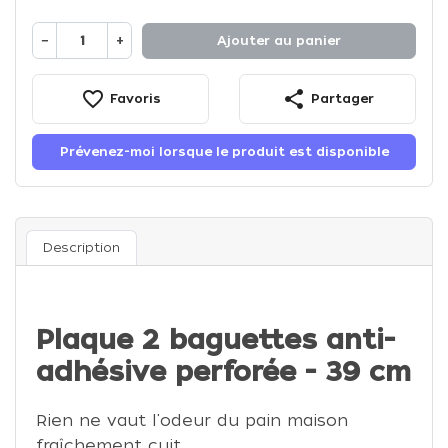
−
+
Ajouter au panier
favorite_border
share
Favoris
Partager
Prévenez-moi lorsque le produit est disponible
Description
Plaque 2 baguettes anti-
adhésive perforée - 39 cm
Rien ne vaut l'odeur du pain maison
fraîchement cuit.