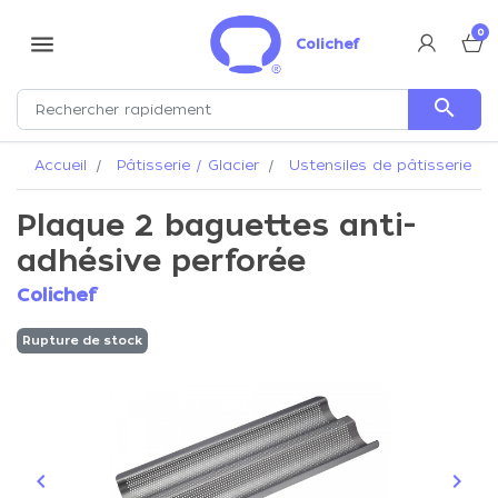
0
menu
Colichef
search
Accueil
Pâtisserie / Glacier
Ustensiles de pâtisserie
Plaque 2 baguettes anti-
adhésive perforée
Colichef
Rupture de stock
keyboard_arrow_left
keyboard_arrow_right
Précédent
Suiva