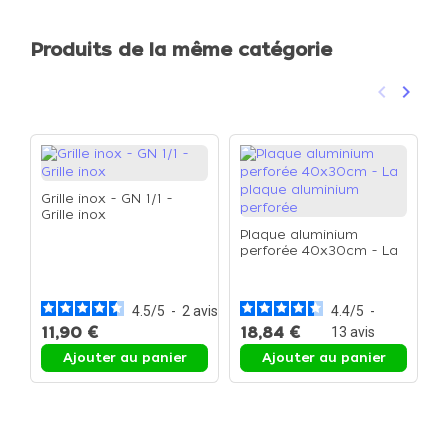
Produits de la même catégorie
keyboard_arrow_left
keyboard_arrow_right
Précéden
Suivan
Grille inox - GN 1/1 -
Grille inox
Plaque aluminium
perforée 40x30cm - La
G
plaque aluminium
G
perforée
4.5
/
5
-
2
avis
4.4
/
5
-
11,90 €
18,84 €
1
13
avis
Ajouter au panier
Ajouter au panier