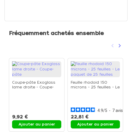
Fréquemment achetés ensemble
keyboard_arrow_left
keyboard_arrow_right
Précéden
Suivan
Coupe-pâte Exoglass
Feuille rhodoid 150
lame droite - Coupe-
microns - 25 feuilles - Le
pâte
paquet de 25 feuilles
C
i
4.9
/
5
-
7
avis
9,92 €
22,81 €
6
Ajouter au panier
Ajouter au panier