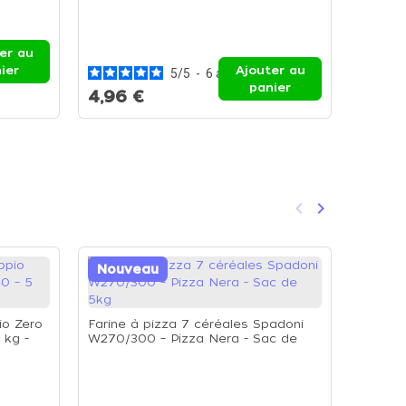
Mini c
La Mini
er au
ier
Ajouter au
5
/
5
-
6
avis
panier
4,96 €
64,4
keyboard_arrow_left
keyboard_arrow_right
Précédent
Suivant
Nouveau
Nouv
io Zero
Farine à pizza 7 céréales Spadoni
 kg -
W270/300 – Pizza Nera - Sac de
5kg
Farine 