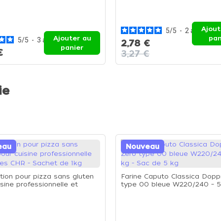
Ajout
5
/
5
-
2
avis
Ajouter au
pan
5
/
5
-
3
avis
2,78 €
panier
€
3,27 €
ie
eau
Nouveau
tion pour pizza sans gluten
Farine Caputo Classica Dopp
sine professionnelle et
type 00 bleue W220/240 – 5
CHR - Sachet de 1kg
Sac de 5 kg