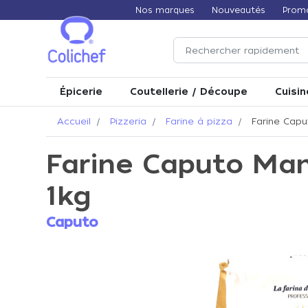
Nos marques
Nouveautés
Prom
Épicerie
Coutellerie / Découpe
Cuisin
Accueil
Pizzeria
Farine à pizza
Farine Capu
Farine Caputo Ma
1kg
Caputo