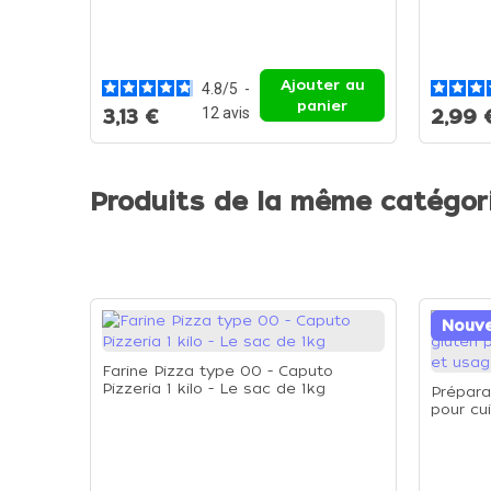
Ajouter au
4.8
/
5
-
panier
12
avis
3,13 €
2,99 
Produits de la même catégor
Nouv
Farine Pizza type 00 - Caputo
Pizzeria 1 kilo - Le sac de 1kg
Prépara
pour cui
usages 