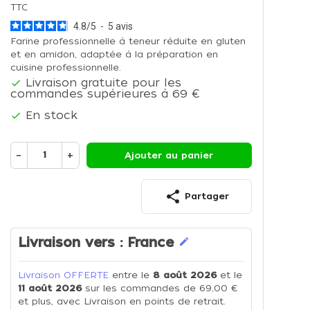
TTC
4.8
/
5
-
5
avis
Farine professionnelle à teneur réduite en gluten
et en amidon, adaptée à la préparation en
cuisine professionnelle.
Livraison gratuite pour les

commandes supérieures à 69 €
En stock

−
+
Ajouter au panier
share
Partager
Livraison vers :
France
edit
Livraison OFFERTE
entre le
8 août 2026
et le
11 août 2026
sur les commandes de 69,00 €
et plus, avec Livraison en points de retrait.