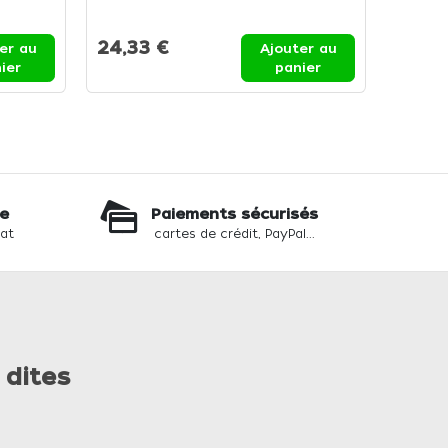
0 Mani
24,33 €
15,62
er au
Ajouter au
ier
panier
te
Paiements sécurisés
hat
cartes de crédit, PayPal...
 dites