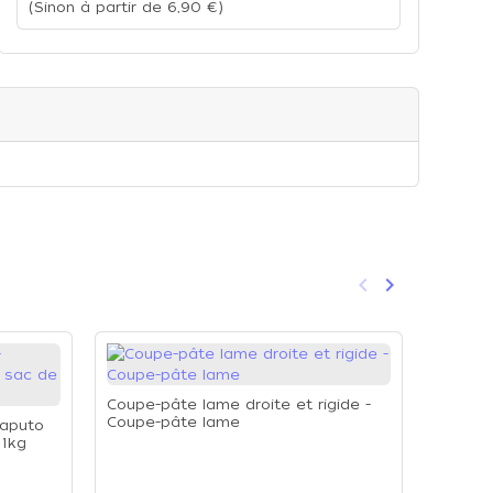
(Sinon à partir de 6,90 €)
keyboard_arrow_left
keyboard_arrow_right
Précédent
Suivant
Coupe-pâte lame droite et rigide -
Coupe-pâte lame
Caputo
 1kg