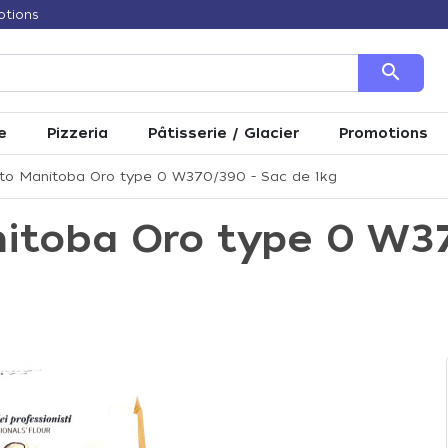
otions
search
e
Pizzeria
Pâtisserie / Glacier
Promotions
to Manitoba Oro type 0 W370/390 - Sac de 1kg
nitoba Oro type 0 W3