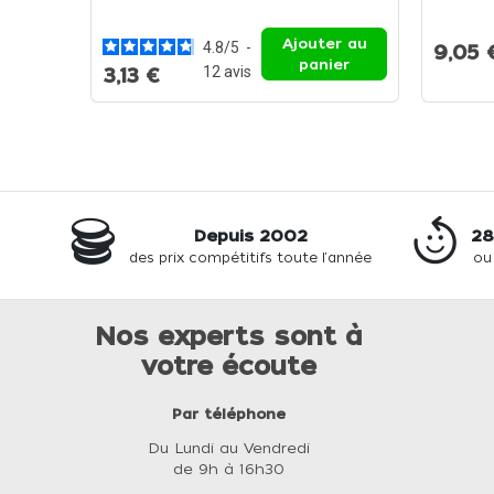
Ajouter au
4.8
/
5
-
9,05 
panier
12
avis
3,13 €
Depuis 2002
28
des prix compétitifs toute l'année
ou
Nos experts sont à
votre écoute
Par téléphone
Du Lundi au Vendredi
de 9h à 16h30