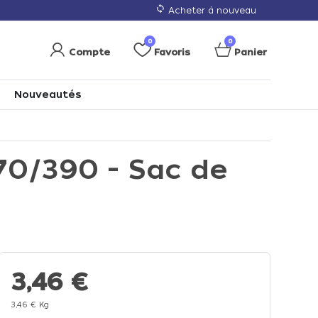
loop
Acheter à nouveau
0
0
Compte
Favoris
Panier
Nouveautés
70/390 - Sac de
3,46 €
3,46 € Kg