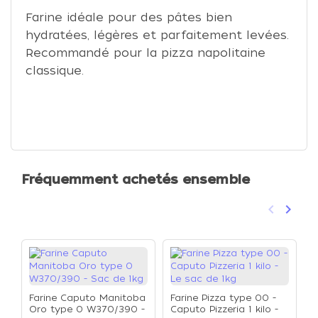
Farine idéale pour des pâtes bien
hydratées, légères et parfaitement levées.
Recommandé pour la pizza napolitaine
classique.
Fréquemment achetés ensemble
keyboard_arrow_left
keyboard_arrow_right
Précéden
Suivan
Farine Caputo Manitoba
Farine Pizza type 00 -
Oro type 0 W370/390 -
Caputo Pizzeria 1 kilo -