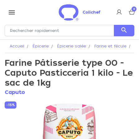
0
menu
Colichef
search
Accueil
Épicerie
Épicerie salée
Farine et fécule
Fa
Farine Pâtisserie type 00 -
Caputo Pasticceria 1 kilo - Le
sac de 1kg
Caputo
-15%