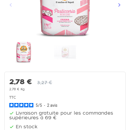
keyboard_arrow_left
keyboard_arrow_right
Précédent
Suiva
2,78 €
3,27 €
2,78 € Kg
TTC
5
/
5
-
2
avis
Livraison gratuite pour les commandes

supérieures à 69 €
En stock
