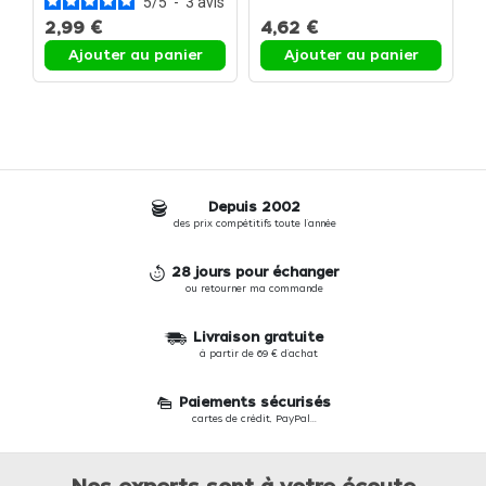
5
/
5
-
3
avis
professionnelle de vos
p
2,99 €
4,62 €
2
préparations à base de
5
pâte tempura. - Sachet
Ajouter au panier
Ajouter au panier
Depuis 2002
des prix compétitifs toute l'année
28 jours pour échanger
ou retourner ma commande
Livraison gratuite
à partir de 69 € d'achat
Paiements sécurisés
cartes de crédit, PayPal...