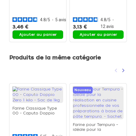
Sac de 1kg
Le sac de 1kg
F
0
Z
4.8
/
5
-
5
avis
4.8
/
5
-
3,46 €
3,13 €
12
avis
2
Ajouter au panier
Ajouter au panier
Produits de la même catégorie
keyboard_arrow_left
keyboard_arrow_right
Précéden
Suivan
Nouveau
Farine Classique Type
00 - Caputo Doppio
Zero 1 kilo - Sac de 1kg
P
Farine pour Tempura –
b
idéale pour la
d
réalisation en cuisine
p