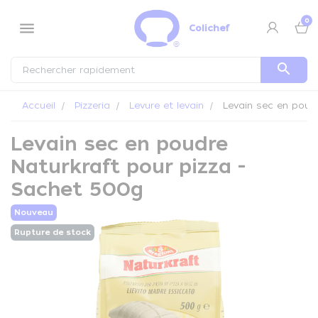
Panneau de gestion des cookies
0
menu
Colichef
search
Accueil
Pizzeria
Levure et levain
Levain sec en poudr
Levain sec en poudre
Naturkraft pour pizza -
Sachet 500g
Nouveau
Rupture de stock