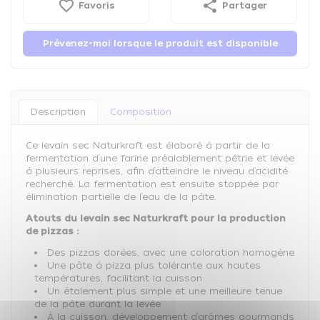
favorite_border
share
Favoris
Partager
Prévenez-moi lorsque le produit est disponible
Description
Composition
Ce levain sec Naturkraft est élaboré à partir de la
fermentation d’une farine préalablement pétrie et levée
à plusieurs reprises, afin d’atteindre le niveau d’acidité
recherché. La fermentation est ensuite stoppée par
élimination partielle de l’eau de la pâte.
Atouts du levain sec Naturkraft pour la production
de pizzas :
Des pizzas dorées, avec une coloration homogène
Une pâte à pizza plus tolérante aux hautes
températures, facilitant la cuisson
Un étalement plus simple et une meilleure tenue
de la pâte durant la levée
À la cuisson, développement d’arômes gourmands