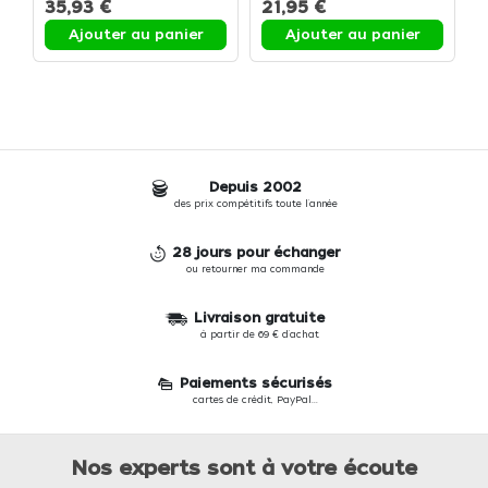
1,250kg - Boîte de 1.250
35,93 €
21,95 €
3
kg
Ajouter au panier
Ajouter au panier
Depuis 2002
des prix compétitifs toute l'année
28 jours pour échanger
ou retourner ma commande
Livraison gratuite
à partir de 69 € d'achat
Paiements sécurisés
cartes de crédit, PayPal...
Nos experts sont à votre écoute