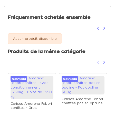
Fréquemment achetés ensemble
keyboard_arrow_left
keyboard_arrow_right
Précéden
Suivan
Aucun produit disponible
Produits de la même catégorie
keyboard_arrow_left
keyboard_arrow_right
Précéden
Suivan
Nouveau
Nouveau
Cerises Amarena Fabbri
confites pot en opaline
Cerises Amarena Fabbri
F
- Pot opaline 600g
confites - Gros
a
conditionnement
-