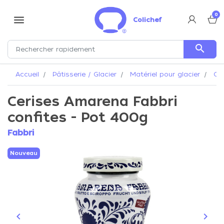
0
menu
Colichef
search
Accueil
Pâtisserie / Glacier
Matériel pour glacier
Cou
Cerises Amarena Fabbri
confites - Pot 400g
Fabbri
Nouveau
keyboard_arrow_left
keyboard_arrow_right
Précédent
Suiva