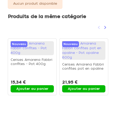
Aucun produit disponible
Produits de la même catégorie
keyboard_arrow_left
keyboard_arrow_right
Précéden
Suivan
Nouveau
Nouveau
Cerises Amarena Fabbri
confites - Pot 400g
Cerises Amarena Fabbri
confites pot en opaline
F
- Pot opaline 600g
a
-
15,34 €
21,95 €
3
Ajouter au panier
Ajouter au panier