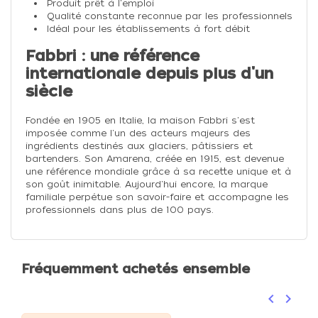
Produit prêt à l'emploi
Qualité constante reconnue par les professionnels
Idéal pour les établissements à fort débit
Fabbri : une référence
internationale depuis plus d'un
siècle
Fondée en 1905 en Italie, la maison Fabbri s'est
imposée comme l'un des acteurs majeurs des
ingrédients destinés aux glaciers, pâtissiers et
bartenders. Son Amarena, créée en 1915, est devenue
une référence mondiale grâce à sa recette unique et à
son goût inimitable. Aujourd'hui encore, la marque
familiale perpétue son savoir-faire et accompagne les
professionnels dans plus de 100 pays.
Fréquemment achetés ensemble
keyboard_arrow_left
keyboard_arrow_right
Précéden
Suivan