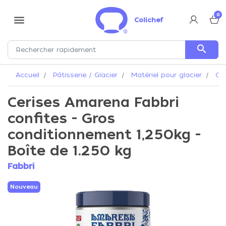
0
menu
Colichef
search
Accueil
Pâtisserie / Glacier
Matériel pour glacier
Cou
Cerises Amarena Fabbri
confites - Gros
conditionnement 1,250kg -
Boîte de 1.250 kg
Fabbri
Nouveau