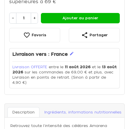
supérieures à 69 €
−
+
Ajouter au panier
favorite_border
share
Favoris
Partager
edit
Livraison vers :
France
Livraison OFFERTE
entre le
11 août 2026
et le
13 août
2026
sur les commandes de 69,00 € et plus, avec
Livraison en points de retrait. (Sinon à partir de
4,90 €)
Description
Ingrédients, informations nutritionnelles
Retrouvez toute l'intensité des célèbres Amarena