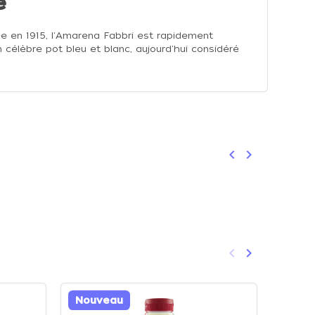
e
ée en 1915, l'Amarena Fabbri est rapidement
célèbre pot bleu et blanc, aujourd'hui considéré
keyboard_arrow_left
keyboard_arrow_right
Précédent
Suivant
keyboard_arrow_left
keyboard_arrow_right
Précédent
Suivant
Nouveau
Nouv