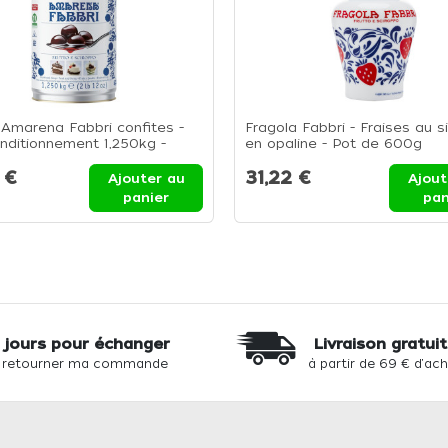
 Amarena Fabbri confites -
Fragola Fabbri - Fraises au s
nditionnement 1,250kg -
en opaline - Pot de 600g
e 1.250 kg
 €
31,22 €
Ajouter au
Ajout
panier
pan
 jours pour échanger
Livraison gratui
 retourner ma commande
à partir de 69 € d'ac