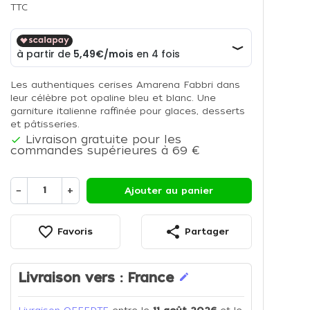
TTC
Les authentiques cerises Amarena Fabbri dans
leur célèbre pot opaline bleu et blanc. Une
garniture italienne raffinée pour glaces, desserts
et pâtisseries.
Livraison gratuite pour les

commandes supérieures à 69 €
−
+
Ajouter au panier
favorite_border
share
Favoris
Partager
Livraison vers :
France
edit