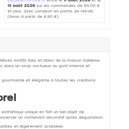
Livraison OFFERTE
entre le
11 août 2026
et le
13 août 2026
sur les commandes de 69,00 €
et plus, avec Livraison en points de retrait.
(Sinon à partir de 6,90 €)
res motifs bleu et blanc de la maison italienne.
es dans un sirop onctueux au goût intense et
he gourmande et élégante à toutes les créations
rel
 esthétique unique en fait un bel objet de
 conserver un contenant décoratif après dégustation.
ruitées et légèrement acidulées.