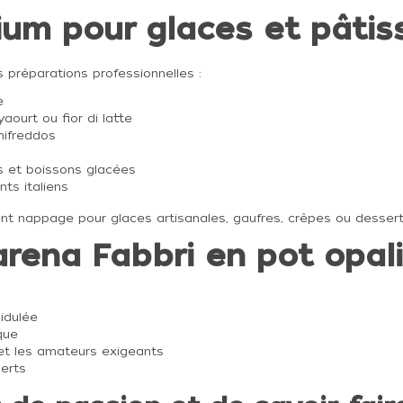
um pour glaces et pâtis
 préparations professionnelles :
e
ourt ou fior di latte
mifreddos
s et boissons glacées
ts italiens
nt nappage pour glaces artisanales, gaufres, crêpes ou desserts
rena Fabbri en pot opal
idulée
que
 et les amateurs exigeants
erts