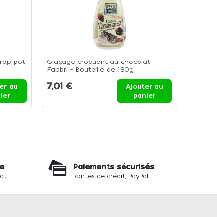
irop pot
Glaçage croquant au chocolat
Nutty 
Fabbri - Bouteille de 180g
et de 
conditi
7,01 €
34,01
er au
Ajouter au
ier
panier
te
Paiements sécurisés
hat
cartes de crédit, PayPal...