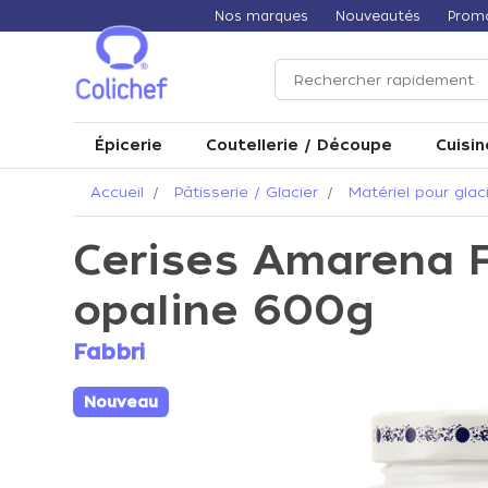
Nos marques
Nouveautés
Prom
Épicerie
Coutellerie / Découpe
Cuisin
Accueil
Pâtisserie / Glacier
Matériel pour glac
Cerises Amarena F
opaline 600g
Fabbri
Nouveau