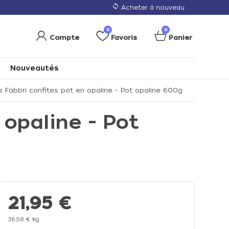
loop
Acheter à nouveau
0
0
Compte
Favoris
Panier
Nouveautés
Fabbri confites pot en opaline - Pot opaline 600g
opaline - Pot
21,95 €
36,58 € Kg