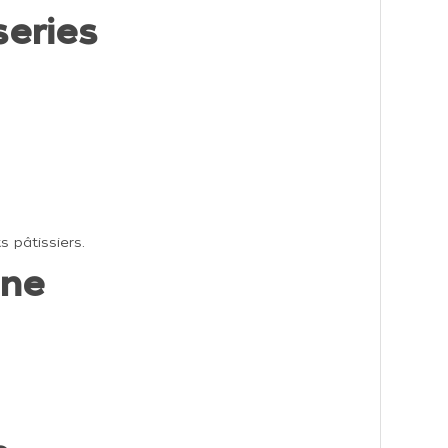
series
 pâtissiers.
ine