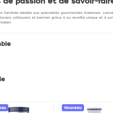
s de passion et de savoir-fair
on familiale dédiée aux spécialités gourmandes italiennes. Lanc
aciers, pâtissiers et barmen grâce à sa recette unique et à son 
talien.
ble
ie
eau
Nouveau