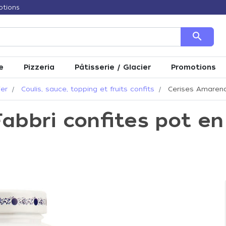
otions
search
e
Pizzeria
Pâtisserie / Glacier
Promotions
ier
Coulis, sauce, topping et fruits confits
Cerises Amarena 
abbri confites pot en 