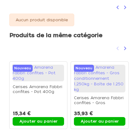
keyboard_arrow_left
keyboard_arrow_right
Précéden
Suivan
Aucun produit disponible
Produits de la même catégorie
keyboard_arrow_left
keyboard_arrow_right
Précéden
Suivan
Nouveau
Nouveau
Cerises Amarena Fabbri
confites - Pot 400g
Cerises Amarena Fabbri
C
confites - Gros
c
conditionnement
-
1,250kg - Boîte de 1.250
15,34 €
35,93 €
2
kg
Ajouter au panier
Ajouter au panier