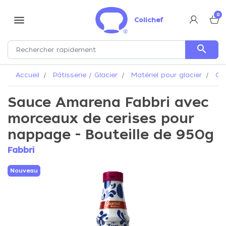
0
menu
Colichef
search
Accueil
Pâtisserie / Glacier
Matériel pour glacier
Cou
Sauce Amarena Fabbri avec
morceaux de cerises pour
nappage - Bouteille de 950g
Fabbri
Nouveau