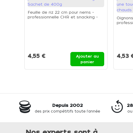
Feuille de riz 22 cm pour nems -
professionnelle CHR et snacking -
Oignons 
Sachet de 400g
profess
une tou
chauds 
4,55 €
4,53 
Ajouter au
panier
Depuis 2002
28
des prix compétitifs toute l'année
ou
Nos experts sont à