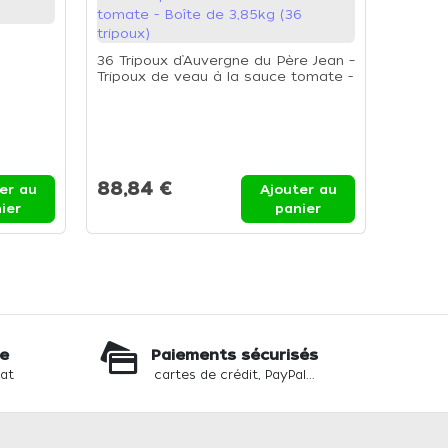
36 Tripoux d’Auvergne du Père Jean –
Tripoux de veau à la sauce tomate -
Boîte de 3,85kg (36 tripoux)
Coloran
Ciel 20
88,84 €
er au
Ajouter au
13,85
ier
panier
te
Paiements sécurisés
hat
cartes de crédit, PayPal...