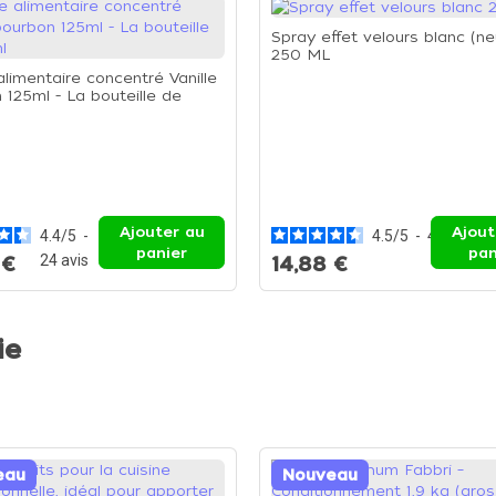
Spray effet velours blanc (ne
250 ML
limentaire concentré Vanille
 125ml - La bouteille de
Ajouter au
Ajout
4.4
/
5
-
4.5
/
5
-
4
avis
panier
pan
24
avis
 €
14,88 €
ie
eau
Nouveau