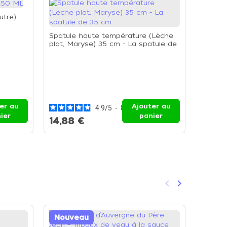
utre)
Spatule haute température (Lèche
plat, Maryse) 35 cm - La spatule de
35 cm
Poche p
poche 
er au
Ajouter au
4.9
/
5
-
8
avis
ier
panier
14,88 €
8,93 
keyboard_arrow_left
keyboard_arrow_right
Précédent
Suivant
Nouveau