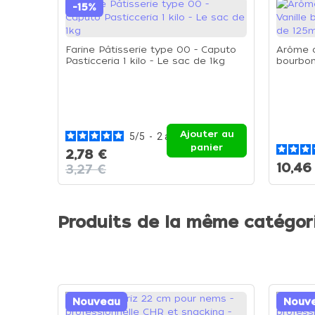
-15%
Farine Pâtisserie type 00 - Caputo
Arôme a
Pasticceria 1 kilo - Le sac de 1kg
bourbon
125ml
Ajouter au
5
/
5
-
2
avis
panier
2,78 €
10,46
3,27 €
Produits de la même catégor
Nouveau
Nouv