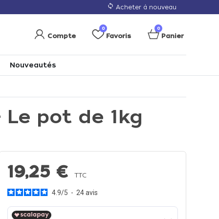
loop
Acheter à nouveau
0
0
Compte
Favoris
Panier
Nouveautés
- Le pot de 1kg
19,25 €
TTC
4.9
/
5
-
24
avis