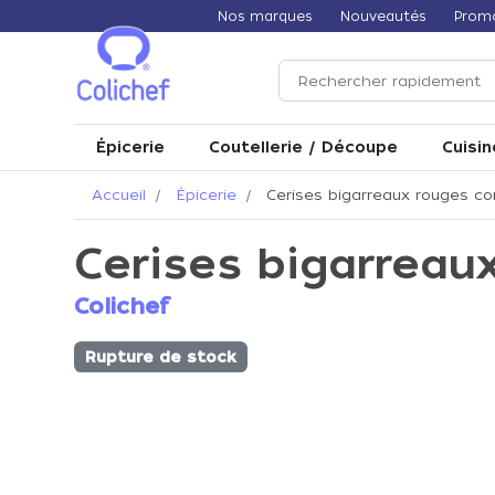
Nos marques
Nouveautés
Prom
Épicerie
Coutellerie / Découpe
Cuisin
Accueil
Épicerie
Cerises bigarreaux rouges con
Cerises bigarreaux
Colichef
Rupture de stock