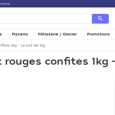
otions
search
e
Pizzeria
Pâtisserie / Glacier
Promotions
fites 1kg - Le pot de 1kg
 rouges confites 1kg 