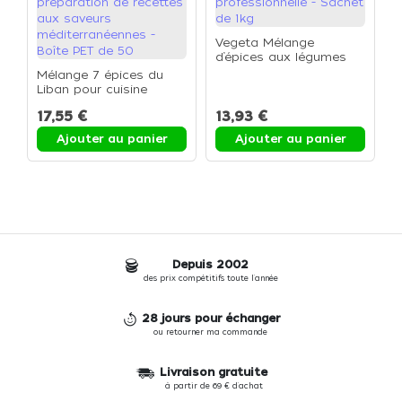
Vegeta Mélange
G
d’épices aux légumes
b
pour cuisine
Mélange 7 épices du
p
professionnelle - Sachet
Liban pour cuisine
p
de 1kg
professionnelle et
p
17,55 €
13,93 €
1
préparation de recettes
S
aux saveurs
Ajouter au panier
Ajouter au panier
méditerranéennes -
Boîte PET de 50
Depuis 2002
des prix compétitifs toute l'année
28 jours pour échanger
ou retourner ma commande
Livraison gratuite
à partir de 69 € d'achat