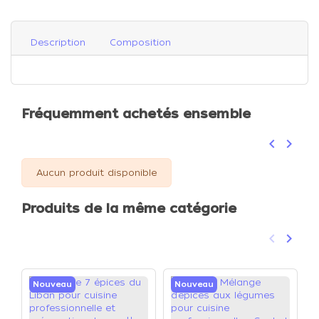
Description
Composition
Fréquemment achetés ensemble
keyboard_arrow_left
keyboard_arrow_right
Précéden
Suivan
Aucun produit disponible
Produits de la même catégorie
keyboard_arrow_left
keyboard_arrow_right
Précéden
Suivan
Nouveau
Nouveau