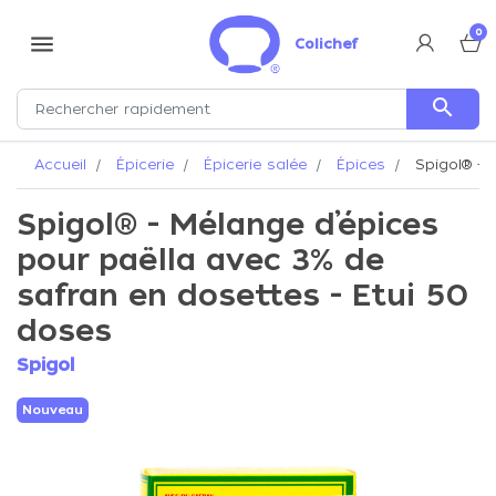
0
menu
Colichef
search
Accueil
Épicerie
Épicerie salée
Épices
Spigol® - 
Spigol® - Mélange d’épices
pour paëlla avec 3% de
safran en dosettes - Etui 50
doses
Spigol
Nouveau