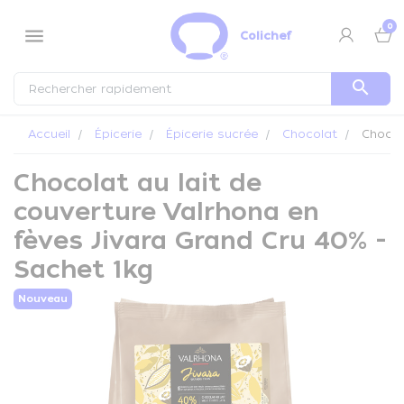
Panneau de gestion des cookies
0
menu
Colichef
search
Accueil
Épicerie
Épicerie sucrée
Chocolat
Chocola
Chocolat au lait de
couverture Valrhona en
fèves Jivara Grand Cru 40% -
Sachet 1kg
Nouveau