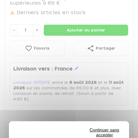
supérieures à 69 €
Derniers articles en stock

−
+
Ajouter au panier
favorite_border
share
Favoris
Partager
edit
Livraison vers :
France
Livraison OFFERTE
entre le
8 août 2026
et le
11 août
2026
sur les commandes de 69,00 € et plus, avec
Livraison en points de retrait. (Sinon à partir de
4,90 €)
Continuer sans
Description
Ingrédients, informations nutritionnelles
accepter