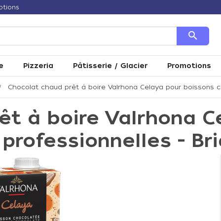
otions
search
e
Pizzeria
Pâtisserie / Glacier
Promotions
Chocolat chaud prêt à boire Valrhona Celaya pour boissons ch
êt à boire Valrhona C
professionnelles - Bri