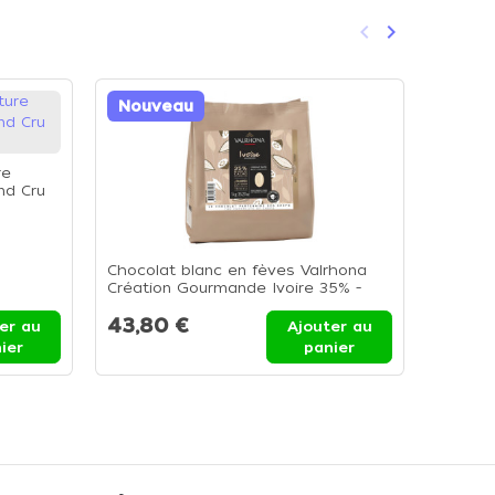
keyboard_arrow_left
keyboard_arrow_right
Précédent
Suivant
Nouveau
Nouv
re
nd Cru
Chocolat blanc en fèves Valrhona
Chocol
Création Gourmande Ivoire 35% -
fèves 
Sachet 1kg
Sachet
43,80 €
40,3
er au
Ajouter au
ier
panier