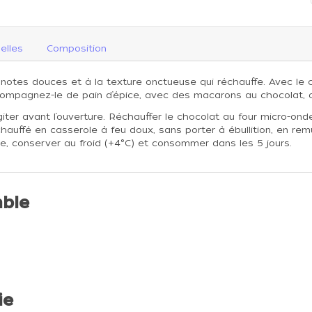
elles
Composition
ux notes douces et à la texture onctueuse qui réchauffe. Avec le
compagnez-le de pain d’épice, avec des macarons au chocolat, o
iter avant l’ouverture. Réchauffer le chocolat au four micro-on
chauffé en casserole à feu doux, sans porter à ébullition, en r
, conserver au froid (+4°C) et consommer dans les 5 jours.
ble
ie