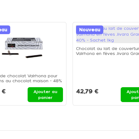
eau
Nouveau
Chocolat au lait de couvertu
Valrhona en fèves Jivara Gra
40% - Sachet 1kg
de chocolat Valrhona pour
ns au chocolat maison - 48%
o - Boite 1,6kg
 €
42,79 €
Ajouter au
Ajout
panier
pan