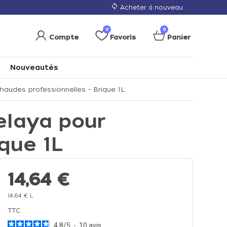
loop
Acheter à nouveau
0
0
Compte
Favoris
Panier
Nouveautés
audes professionnelles - Brique 1L
elaya pour
que 1L
14,64 €
14,64 € L
TTC
4.8
/
5
-
10
avis