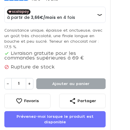
Consistance unique, épaisse et onctueuse, avec
un goût très chocolaté, une finale longue en
bouche et peu sucré. Teneur en chocolat noir :
17,5 %.
Livraison gratuite pour les

commandes supérieures à 69 €
Rupture de stock

−
+
Ajouter au panier
favorite_border
share
Favoris
Partager
Prévenez-moi lorsque le produit est
disponible