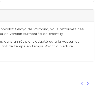
 chocolat Celaya de Valrhona, vous retrouvez ces
u en version surmontée de chantilly.
des dans un récipient adapté ou à la vapeur du
emuant de temps en temps. Avant ouverture,
keyboard_arrow_left
keyboard_arrow_right
Précédent
Suivant