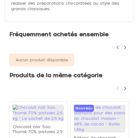
réaliser des préparations chocolatées au style des
grands classiques.
Fréquemment achetés ensemble
keyboard_arrow_left
keyboard_arrow_right
Précéden
Suivan
Aucun produit disponible
Produits de la même catégorie
keyboard_arrow_left
keyboard_arrow_right
Précéden
Suivan
Nouveau
Chocolat noir Sao
Thomé 70% pistoles 2,5
kg - Le sachet de 2,5 kg
Bâtons de chocolat