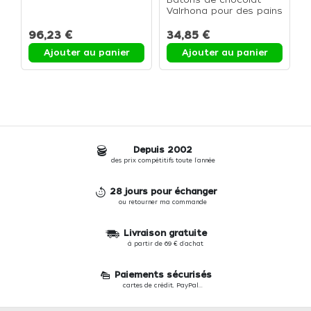
C
Valrhona pour des pains
c
au chocolat maison -
f
48% de cacao - Boite
96,23 €
34,85 €
4
1,6kg
Ajouter au panier
Ajouter au panier
Depuis 2002
des prix compétitifs toute l'année
28 jours pour échanger
ou retourner ma commande
Livraison gratuite
à partir de 69 € d'achat
Paiements sécurisés
cartes de crédit, PayPal...