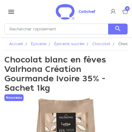
0
menu
Colichef
search
Accueil
Épicerie
Épicerie sucrée
Chocolat
Chocola
Chocolat blanc en fèves
Valrhona Création
Gourmande Ivoire 35% -
Sachet 1kg
Nouveau