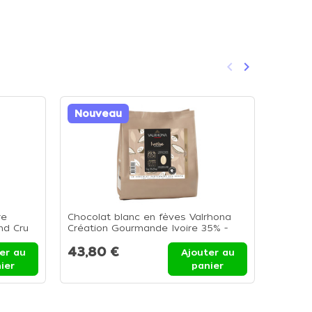
keyboard_arrow_left
keyboard_arrow_right
Précédent
Suivant
Nouveau
Nouv
re
Chocolat blanc en fèves Valrhona
Chocol
nd Cru
Création Gourmande Ivoire 35% -
fèves 
Sachet 1kg
Sachet
43,80 €
40,3
er au
Ajouter au
ier
panier