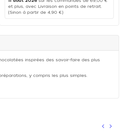
11 août 2026
sur les commandes de 69,00 €
et plus, avec Livraison en points de retrait.
(Sinon à partir de 4,90 €)
hocolatées inspirées des savoir-faire des plus
réparations, y compris les plus simples.
keyboard_arrow_left
keyboard_arrow_right
Précédent
Suivant