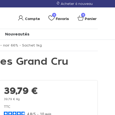
loop
Acheter à nouveau
0
0
Compte
Favoris
Panier
Nouveautés
– noir 66% - Sachet 1kg
ves Grand Cru
39,79 €
39,79 € Kg
TTC
4.8
/
5
-
10
avis