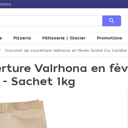
otions
search
e
Pizzeria
Pâtisserie / Glacier
Promotions
Chocolat de couverture Valrhona en fèves Grand Cru Caraïbe 
rture Valrhona en fè
 - Sachet 1kg