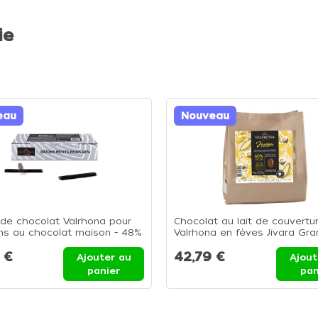
ie
eau
Nouveau
de chocolat Valrhona pour
Chocolat au lait de couvertu
ns au chocolat maison - 48%
Valrhona en fèves Jivara Gra
o - Boite 1,6kg
40% - Sachet 1kg
 €
42,79 €
Ajouter au
Ajout
panier
pan