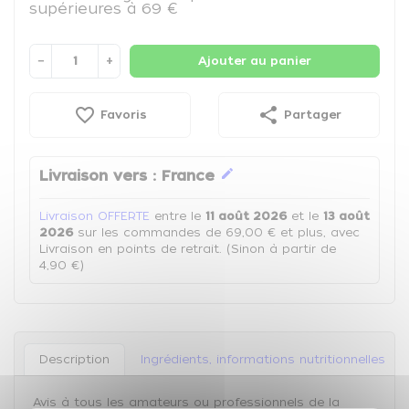
supérieures à 69 €
−
+
Ajouter au panier
favorite_border
share
Favoris
Partager
edit
Livraison vers :
France
Livraison OFFERTE
entre le
11 août 2026
et le
13 août
2026
sur les commandes de 69,00 € et plus, avec
Livraison en points de retrait. (Sinon à partir de
4,90 €)
Description
Ingrédients, informations nutritionnelles
Avis à tous les amateurs ou professionnels de la