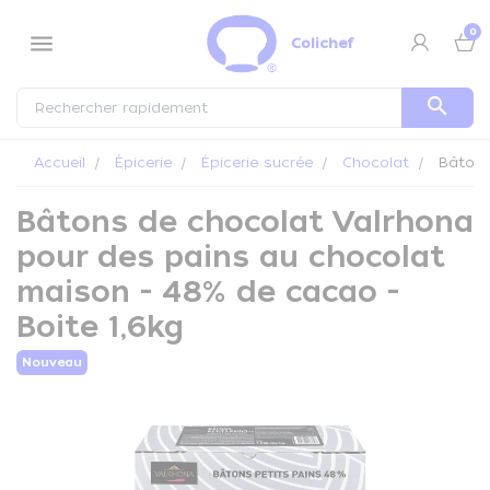
Panneau de gestion des cookies
0
menu
Colichef
search
Accueil
Épicerie
Épicerie sucrée
Chocolat
Bâtons 
Bâtons de chocolat Valrhona
pour des pains au chocolat
maison - 48% de cacao -
Boite 1,6kg
Nouveau