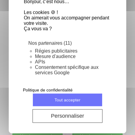
Bonjour, c’est nous…
Fréquemment achetés ensemble
Les cookies 🍪 !
On aimerait vous accompagner pendant
votre visite.
keyboard_arrow_left
keyboard_arrow_right
Précéden
Suivan
Ça vous va ?
Aucun produit disponible
Nos partenaires (11)
Régies publicitaires
Produits de la même catégorie
Mesure d'audience
APIs
keyboard_arrow_left
keyboard_arrow_right
Consentement spécifique aux
Précéden
Suivan
services Google
Nouveau
Politique de confidentialité
Tout accepter
Chocolat noir Sao
Thomé 70% pistoles 2,5
kg - Le sachet de 2,5 kg
Bâtons de chocolat
C
Personnaliser
Valrhona pour des pains
c
au chocolat maison -
f
48% de cacao - Boite
96,23 €
34,85 €
4
1,6kg