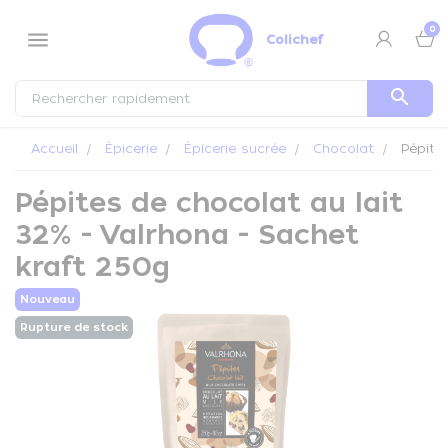
Panneau de gestion des cookies
0
menu
Colichef
search
Accueil
Épicerie
Épicerie sucrée
Chocolat
Pépites
Pépites de chocolat au lait
32% - Valrhona - Sachet
kraft 250g
Nouveau
Rupture de stock