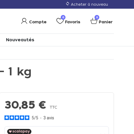
loop
Acheter à nouveau
0
0
Compte
Favoris
Panier
Nouveautés
 1 kg
30,85 €
TTC
5
/
5
-
3
avis