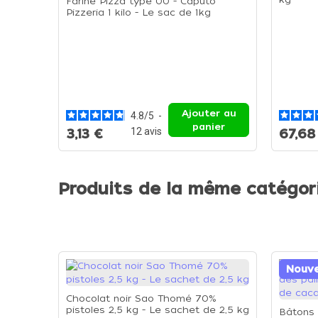
Farine Pizza type 00 - Caputo
Pizzeria 1 kilo - Le sac de 1kg
Ajouter au
4.8
/
5
-
panier
12
avis
3,13 €
67,68
Produits de la même catégor
Nouv
Chocolat noir Sao Thomé 70%
pistoles 2,5 kg - Le sachet de 2,5 kg
Bâtons 