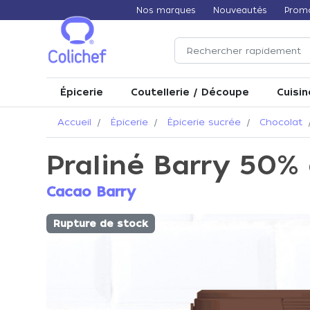
Nos marques
Nouveautés
Prom
Épicerie
Coutellerie / Découpe
Cuisin
Accueil
Épicerie
Épicerie sucrée
Chocolat
Praliné Barry 50%
Cacao Barry
Rupture de stock