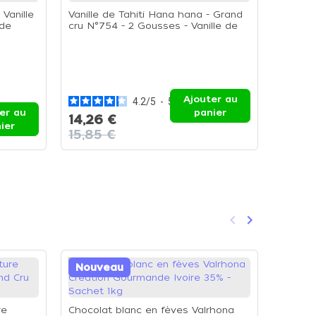
Vanille
Vanille de Tahiti Hana hana - Grand
 de
cru N°754 - 2 Gousses - Vanille de
Tahiti - 2 Gousses
Lot de 
(vert, 
Ajouter au
coloran
4.2
/
5
-
5
avis
er au
panier
14,26 €
ier
14,88
15,85 €
keyboard_arrow_left
keyboard_arrow_right
Précédent
Suivant
Nouveau
Nouv
re
Chocolat blanc en fèves Valrhona