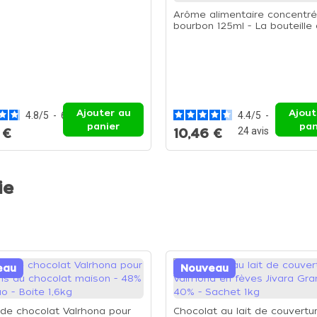
Arôme alimentaire concentré 
bourbon 125ml - La bouteille
125ml
Ajouter au
Ajout
4.8
/
5
-
6
avis
4.4
/
5
-
panier
pan
24
avis
 €
10,46 €
ie
eau
Nouveau
de chocolat Valrhona pour
Chocolat au lait de couvertu