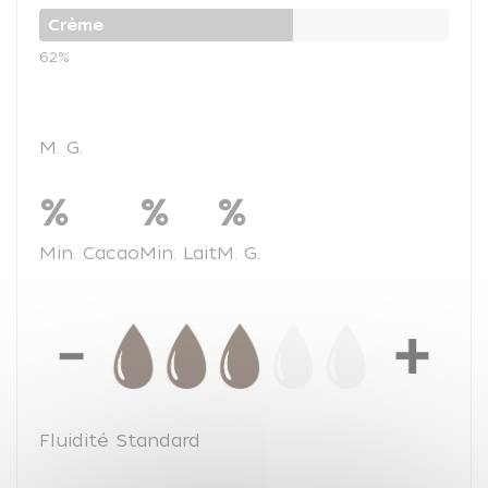
Crème
62%
M. G.
%
%
%
Min. Cacao
Min. Lait
M. G.
Fluidité Standard