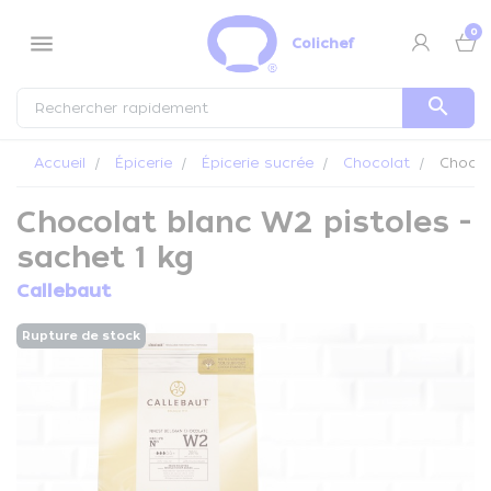
Panneau de gestion des cookies
0
menu
Colichef
search
Accueil
Épicerie
Épicerie sucrée
Chocolat
Chocola
Chocolat blanc W2 pistoles -
sachet 1 kg
Callebaut
Rupture de stock