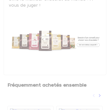
vous de juger !
Fréquemment achetés ensemble
keyboard_arrow_left
keyboard_arrow_right
Précéden
Suivan