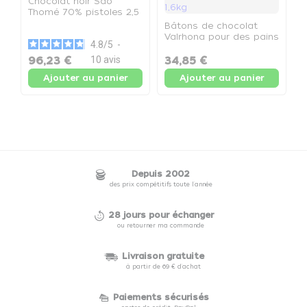
Chocolat noir Sao
Thomé 70% pistoles 2,5
kg - Le sachet de 2,5 kg
Bâtons de chocolat
C
Valrhona pour des pains
c
4.8
/
5
-
au chocolat maison -
f
48% de cacao - Boite
96,23 €
10
avis
34,85 €
4
1,6kg
Ajouter au panier
Ajouter au panier
Depuis 2002
des prix compétitifs toute l'année
28 jours pour échanger
ou retourner ma commande
Livraison gratuite
à partir de 69 € d'achat
Paiements sécurisés