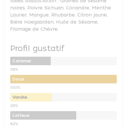
Idées d’association : Graines de sésame
noires, Poivre Sichuan, Coriandre, Menthe
Laurier, Mangue, Rhubarbe, Citron jaune,
Bière Hoegaarden, Huile de Sésame,
Fromage de Chèvre.
Profil gustatif
Caramel
38%
Doux
100%
Vanille
39%
Laiteux
62%