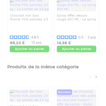
Chocolat noir Sao
Spray effet velours
Thomé 70% pistoles 2,5
rouge 250 ML - Le spray
kg - Le sachet de 2,5 kg
250 ML
C
N
l
p
4.8
/
5
-
5
/
5
-
3
avis
96,23 €
10
avis
14,38 €
8
Ajouter au panier
Ajouter au panier
Produits de la même catégorie
keyboard_arrow_left
keyboard_arrow_right
Précéden
Suivan
Nouveau