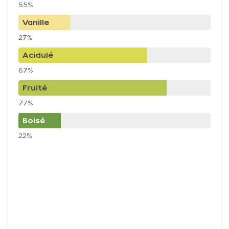
55%
Vanille
27%
Acidulé
67%
Fruité
77%
Boisé
22%