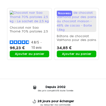
Nouveau
Chocolat noir Sao
Thomé 70% pistoles 2,5
kg - Le sachet de 2,5 kg
Bâtons de chocolat
C
Valrhona pour des pains
c
4.8
/
5
-
au chocolat maison -
f
48% de cacao - Boite
96,23 €
10
avis
34,85 €
4
1,6kg
Ajouter au panier
Ajouter au panier
Depuis 2002
des prix compétitifs toute l'année
28 jours pour échanger
ou retourner ma commande