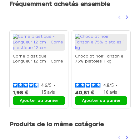
Fréquemment achetés ensemble
keyboard_arrow_left
keyboard_arrow_right
Précéden
Suivan
Corne plastique -
Chocolat noir Tanzanie
Longueur 12 cm - Corne
75% pistoles 1 kg
plastique 12 cm
F
C
L
4.6
/
5
-
4.8
/
5
-
1,98 €
15
avis
40,81 €
16
avis
3
Ajouter au panier
Ajouter au panier
Produits de la même catégorie
keyboard_arrow_left
keyboard_arrow_right
Précéden
Suivan