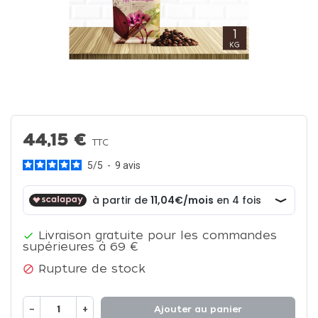
44,15 €
TTC
5
/
5
-
9
avis
Livraison gratuite pour les commandes

supérieures à 69 €
Rupture de stock

−
+
Ajouter au panier