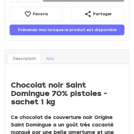
favorite_border
share
Favoris
Partager
Prévenez-moi lorsque le produit est disponible
Description
Avis
Chocolat noir Saint
Domingue 70% pistoles -
sachet 1 kg
Ce chocolat de couverture noir Origine
Saint Domingue a un goût très cacaoté
marqué par une belle amertume et une