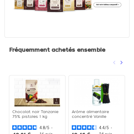
Fréquemment achetés ensemble
keyboard_arrow_left
keyboard_arrow_right
Précéden
Suivan
Chocolat noir Tanzanie
Arôme alimentaire
F
75% pistoles 1 kg
concentré Vanille
C
bourbon 125ml - La
L
bouteille de 125ml
4.8
/
5
-
4.4
/
5
-