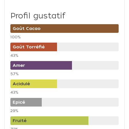
Profil gustatif
Goût Cacao
100%
Goût Torréfié
43%
Amer
57%
Acidulé
43%
Epicé
29%
Fruité