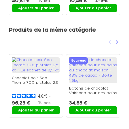
40,81 €
16
avis
10,46 €
24
avis
3
Ajouter au panier
Ajouter au panier
Produits de la même catégorie
keyboard_arrow_left
keyboard_arrow_right
Précéden
Suivan
Nouveau
Chocolat noir Sao
Thomé 70% pistoles 2,5
kg - Le sachet de 2,5 kg
Bâtons de chocolat
C
Valrhona pour des pains
c
4.8
/
5
-
au chocolat maison -
f
48% de cacao - Boite
96,23 €
10
avis
34,85 €
4
1,6kg
Ajouter au panier
Ajouter au panier