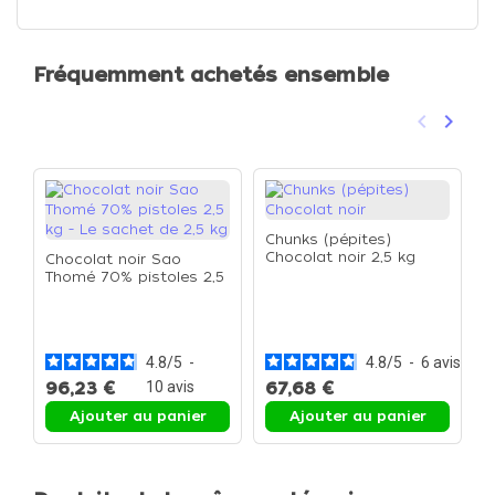
Fréquemment achetés ensemble
keyboard_arrow_left
keyboard_arrow_right
Précéden
Suivan
Chunks (pépites)
Chocolat noir 2,5 kg
Chocolat noir Sao
Thomé 70% pistoles 2,5
kg - Le sachet de 2,5 kg
P
3
L
p
4.8
/
5
-
4.8
/
5
-
6
avis
96,23 €
10
avis
67,68 €
Ajouter au panier
Ajouter au panier