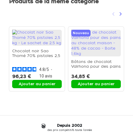
Produits de la même catégorie
keyboard_arrow_left
keyboard_arrow_right
Précéden
Suivan
Nouveau
Chocolat noir Sao
Thomé 70% pistoles 2,5
kg - Le sachet de 2,5 kg
Bâtons de chocolat
C
Valrhona pour des pains
c
4.8
/
5
-
au chocolat maison -
f
48% de cacao - Boite
96,23 €
10
avis
34,85 €
4
1,6kg
Ajouter au panier
Ajouter au panier
Depuis 2002
des prix compétitifs toute l'année