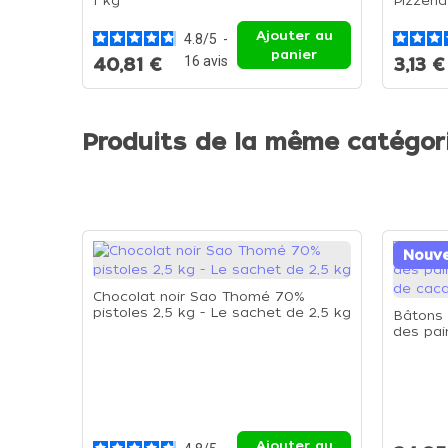
1 kg
Pizzeria
Ajouter au
4.8
/
5
-
panier
16
avis
40,81 €
3,13 €
Produits de la même catégor
Nouv
Chocolat noir Sao Thomé 70%
pistoles 2,5 kg - Le sachet de 2,5 kg
Bâtons 
des pai
de caca
Ajouter au