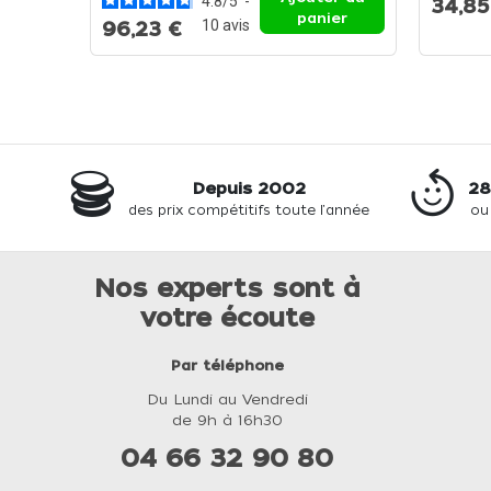
4.8
/
5
-
34,85
panier
10
avis
96,23 €
Depuis 2002
28
des prix compétitifs toute l'année
ou
Nos experts sont à
votre écoute
Par téléphone
Du Lundi au Vendredi
de 9h à 16h30
04 66 32 90 80