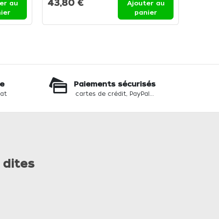
43,80 €
40,3
er au
Ajouter au
ier
panier
te
Paiements sécurisés
hat
cartes de crédit, PayPal...
 dites