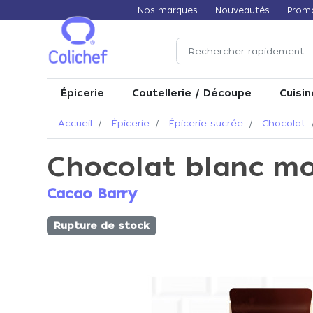
Nos marques
Nouveautés
Prom
Épicerie
Coutellerie / Découpe
Cuisin
Accueil
Épicerie
Épicerie sucrée
Chocolat
Chocolat blanc mo
Cacao Barry
Rupture de stock