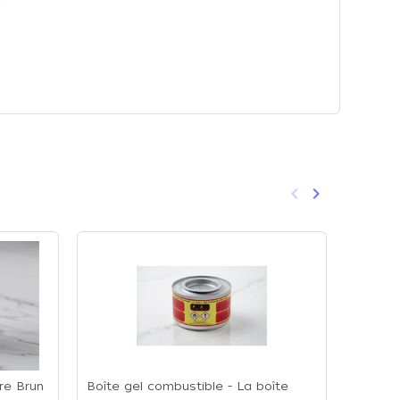
keyboard_arrow_left
keyboard_arrow_right
Précédent
Suivant
re Brun
Boîte gel combustible - La boîte
Coloran