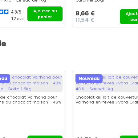
 1 kilo - Le sac de 1kg
Caramel 20gr
Ajouter au
4.8
/
5
-
8,66 €
Ajout
panier
12
avis
11,54 €
pan
ie
eau
Nouveau
de chocolat Valrhona pour
Chocolat au lait de couvertu
ns au chocolat maison - 48%
Valrhona en fèves Jivara Gra
o - Boite 1,6kg
40% - Sachet 1kg