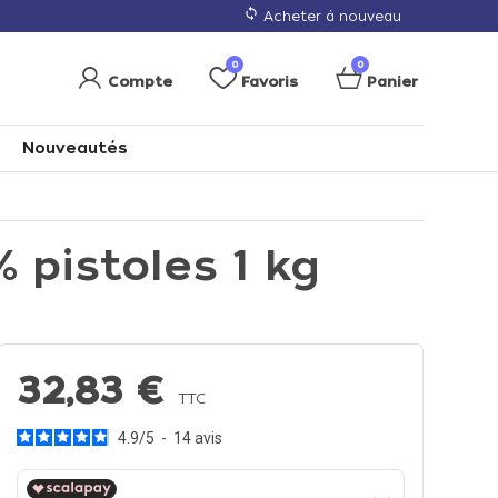
loop
Acheter à nouveau
0
0
Compte
Favoris
Panier
Nouveautés
 pistoles 1 kg
32,83 €
TTC
4.9
/
5
-
14
avis