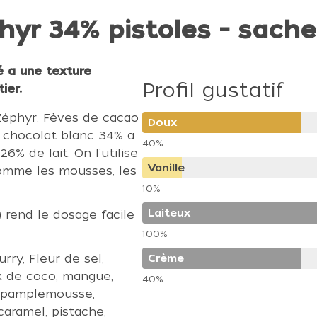
yr 34% pistoles - sache
é a une texture
Profil gustatif
ier.
Zéphyr: Fèves de cacao
Doux
Ce chocolat blanc 34% a
40%
% de lait. On l'utilise
Vanille
comme les mousses, les
10%
Laiteux
) rend le dosage facile
100%
rry, Fleur de sel,
Crème
oix de coco, mangue,
40%
e, pamplemousse,
caramel, pistache,