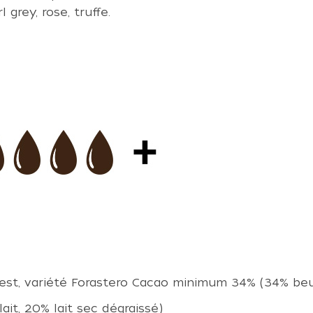
 grey, rose, truffe.
Ouest, variété Forastero Cacao minimum 34% (34% be
it, 20% lait sec dégraissé)