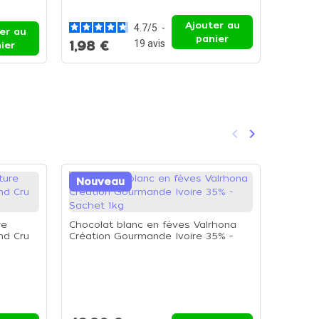
15gr
Ajouter au
4.7
/
5
-
er au
panier
19
avis
1,98 €
14,20
ier
keyboard_arrow_left
keyboard_arrow_right
Précédent
Suivant
Nouveau
Nouv
re
Chocolat blanc en fèves Valrhona
nd Cru
Création Gourmande Ivoire 35% -
Sachet 1kg
Chocol
fèves 
Sachet