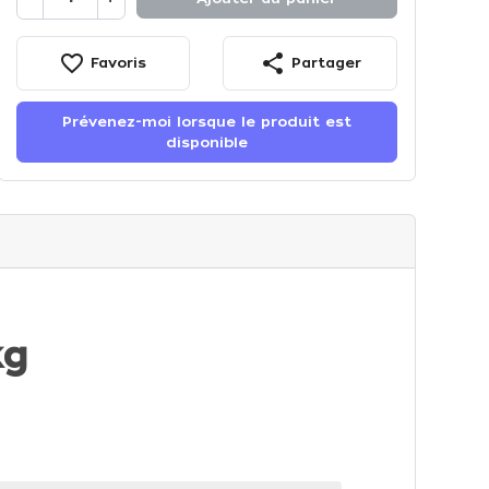
favorite_border
share
Favoris
Partager
Prévenez-moi lorsque le produit est
disponible
kg