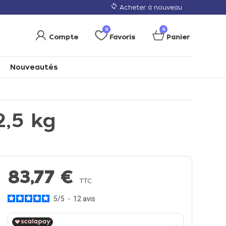
loop
Acheter à nouveau
0
0
Compte
Favoris
Panier
Nouveautés
2,5 kg
83,77 €
TTC
5
/
5
-
12
avis