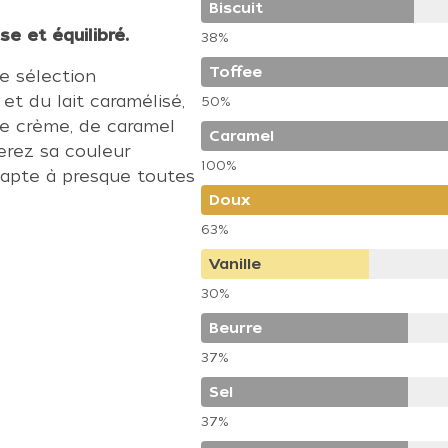
Biscuit
e et équilibré.
38%
Toffee
e sélection
et du lait caramélisé,
50%
de crème, de caramel
Caramel
erez sa couleur
100%
adapte à presque toutes
Doux
63%
Vanille
30%
Beurre
37%
Sel
37%