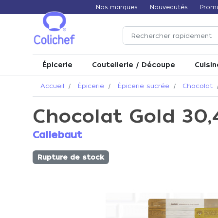
Nos marques
Nouveautés
Prom
Épicerie
Coutellerie / Découpe
Cuisin
Accueil
Épicerie
Épicerie sucrée
Chocolat
Chocolat Gold 30,4
Callebaut
Rupture de stock