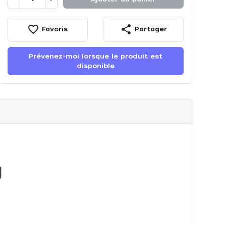
favorite_border
share
Favoris
Partager
Prévenez-moi lorsque le produit est
disponible
g