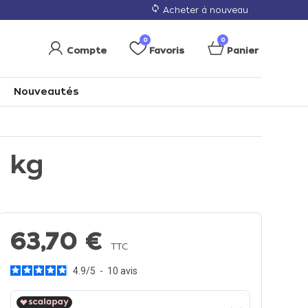
loop
Acheter à nouveau
0
0
Compte
Favoris
Panier
Nouveautés
 kg
63,70 €
TTC
4.9
/
5
-
10
avis