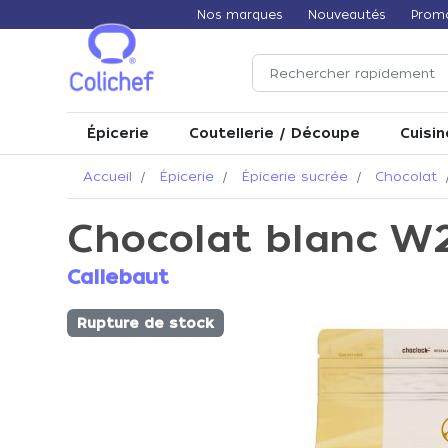
Nos marques
Nouveautés
Prom
Épicerie
Coutellerie / Découpe
Cuisin
Accueil
Épicerie
Épicerie sucrée
Chocolat
Chocolat blanc W2
Callebaut
Rupture de stock