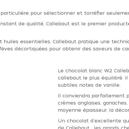
articulière pour sélectionner et torréfier seulemen
onstant de qualité, Callebaut est le premier produc
huiles essentielles, Callebaut pratique une techniq
 fèves décortiquées pour obtenir des saveurs de ca
Le chocolat blanc W2 Calleb
callebaut le plus équilibré. 
subtiles notes de vanille.
Il conviendra parfaitement p
crèmes anglaises, ganaches
moyenne épaisseur, la décora
Un chocolat d'excellente qua
de Callebaut : les grands che