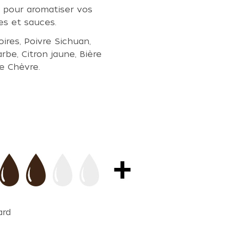
 pour aromatiser vos
es et sauces.
ires, Poivre Sichuan,
be, Citron jaune, Bière
e Chèvre.
ard