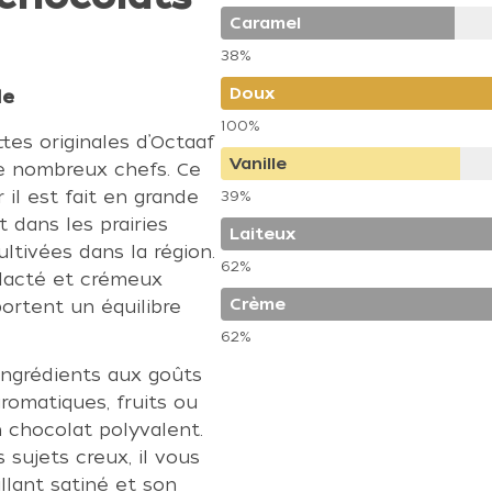
Caramel
38%
Doux
le
100%
tes originales d’Octaaf
Vanille
e nombreux chefs. Ce
 il est fait en grande
39%
t dans les prairies
Laiteux
ltivées dans la région.
62%
 lacté et crémeux
Crème
ortent un équilibre
62%
ngrédients aux goûts
romatiques, fruits ou
n chocolat polyvalent.
 sujets creux, il vous
llant satiné et son