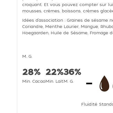
croquant. Et vous pouvez compter sur lui
mousses, crèmes, boissons, crèmes glacé
Idées d’association : Graines de sésame no
Coriandre, Menthe Laurier, Mangue, Rhubar
Hoegaarden, Huile de Sésame, Fromage d
M. G.
28%
22%
36%
Min. Cacao
Min. Lait
M. G.
Fluidité Stand