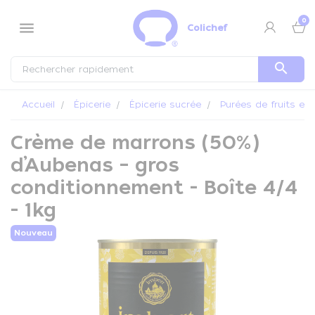
Panneau de gestion des cookies
0
menu
Colichef
search
Accueil
Épicerie
Épicerie sucrée
Purées de fruits et 
Crème de marrons (50%)
d’Aubenas – gros
conditionnement - Boîte 4/4
- 1kg
Nouveau