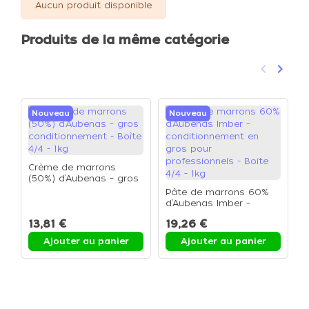
Aucun produit disponible
Produits de la même catégorie
keyboard_arrow_left
keyboard_arrow_right
Précéden
Suivan
Nouveau
Nouveau
Crème de marrons
(50%) d’Aubenas – gros
P
conditionnement - Boîte
Pâte de marrons 60%
C
4/4 - 1kg
d’Aubenas Imber –
p
conditionnement en
r
13,81 €
19,26 €
1
gros pour
g
professionnels - Boite
Ajouter au panier
Ajouter au panier
4/4 - 1kg