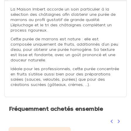
La Maison Imbert accorde un soin particulier à la
sélection des châtaignes afin d’obtenir une purée de
marrons au profil gustatif de grande qualité.
L’épluchage et le tri des châtaignes complètent un
process rigoureux.
Cette purée de marrons est nature : elle est
composée uniquement de fruits, additionnés d’un peu
d’eau, pour obtenir une purée homogène. Sa texture
est lisse et fondante, avec un goût prononcé et une
douceur naturelle.
Idéale pour les professionnels, cette purée concentrée
en fruits s’utilise aussi bien pour des préparations
salées (sauces, veloutés, purées) que pour des
créations sucrées (gâteaux, crèmes, ...).
Fréquemment achetés ensemble
keyboard_arrow_left
keyboard_arrow_right
Précéden
Suivan