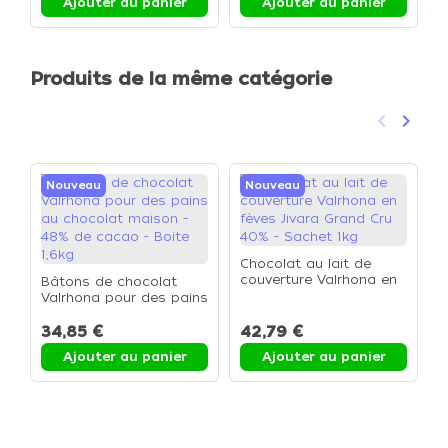
Ajouter au panier
Ajouter au panier
Produits de la même catégorie
keyboard_arrow_left
keyboard_arrow_right
Précéden
Suivan
Nouveau
Nouveau
Chocolat au lait de
couverture Valrhona en
Bâtons de chocolat
C
fèves Jivara Grand Cru
Valrhona pour des pains
V
40% - Sachet 1kg
au chocolat maison -
G
48% de cacao - Boite
34,85 €
42,79 €
S
1,6kg
Ajouter au panier
Ajouter au panier