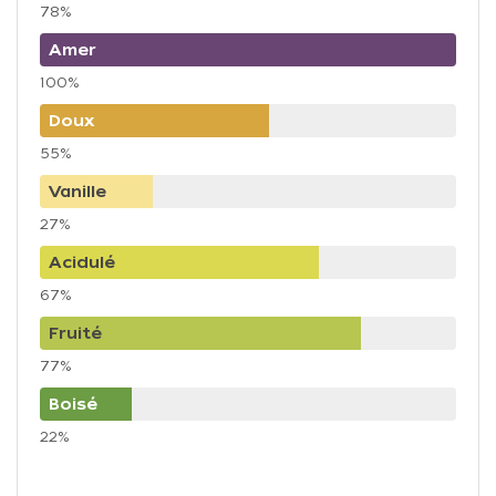
78%
Amer
100%
Doux
55%
Vanille
27%
Acidulé
67%
Fruité
77%
Boisé
22%