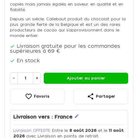
copiés mais jamais égalés en saveur, en qualité et en
fiabilité.
Depuis un siècle, Callebaut produit du chocolat pour la
plus grande fierté de la Belgique et est un des rares
producteurs de cacao qui s’approvisionnent dans le
monde entier.
Livraison gratuite pour les commandes

supérieures à 69 €
En stock

−
+
Ajouter au panier
favorite_border
share
Favoris
Partager
edit
Livraison vers :
France
Livraison OFFERTE
Entre le
8 août 2026
et le
11 août
2026
avec Livraison en points de retrait.