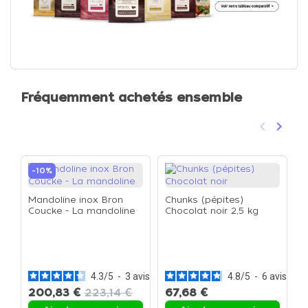
Fréquemment achetés ensemble
keyboard_arrow_left
keyboard_arrow_right
Précéden
Suivan
-10%
Mandoline inox Bron
Chunks (pépites)
Coucke - La mandoline
Chocolat noir 2,5 kg
B
4.3
/
5
-
3
avis
4.8
/
5
-
6
avis
200,83 €
223,14 €
67,68 €
3