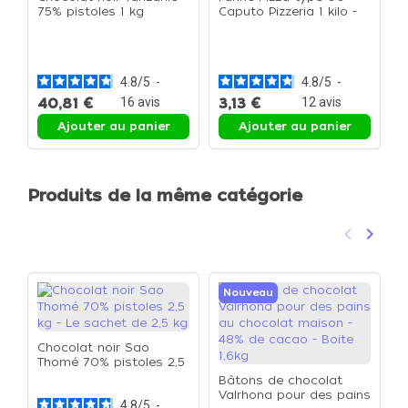
75% pistoles 1 kg
Caputo Pizzeria 1 kilo -
Le sac de 1kg
P
3
L
p
4.8
/
5
-
4.8
/
5
-
40,81 €
16
avis
3,13 €
12
avis
Ajouter au panier
Ajouter au panier
Produits de la même catégorie
keyboard_arrow_left
keyboard_arrow_right
Précéden
Suivan
Nouveau
Chocolat noir Sao
Thomé 70% pistoles 2,5
kg - Le sachet de 2,5 kg
Bâtons de chocolat
C
Valrhona pour des pains
c
4.8
/
5
-