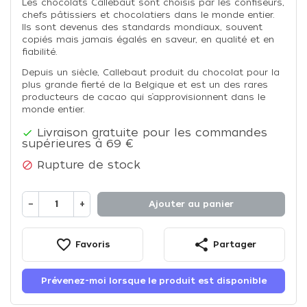
Les chocolats Callebaut sont choisis par les confiseurs,
chefs pâtissiers et chocolatiers dans le monde entier.
Ils sont devenus des standards mondiaux, souvent
copiés mais jamais égalés en saveur, en qualité et en
fiabilité.
Depuis un siècle, Callebaut produit du chocolat pour la
plus grande fierté de la Belgique et est un des rares
producteurs de cacao qui s’approvisionnent dans le
monde entier.
Livraison gratuite pour les commandes

supérieures à 69 €
Rupture de stock

−
+
Ajouter au panier
favorite_border
share
Favoris
Partager
Prévenez-moi lorsque le produit est disponible