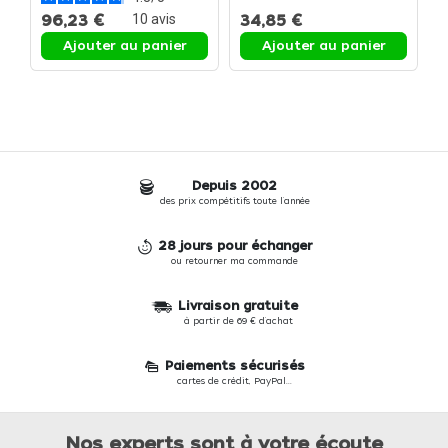
au chocolat maison -
f
48% de cacao - Boite
96,23 €
10
avis
34,85 €
4
1,6kg
Ajouter au panier
Ajouter au panier
Depuis 2002
des prix compétitifs toute l'année
28 jours pour échanger
ou retourner ma commande
Livraison gratuite
à partir de 69 € d'achat
Paiements sécurisés
cartes de crédit, PayPal...
Nos experts sont à votre écoute