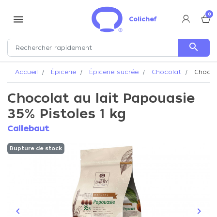
0
menu
Colichef
search
Accueil
Épicerie
Épicerie sucrée
Chocolat
Chocola
Chocolat au lait Papouasie
35% Pistoles 1 kg
Callebaut
Rupture de stock
keyboard_arrow_left
keyboard_arrow_right
Précédent
Suiva