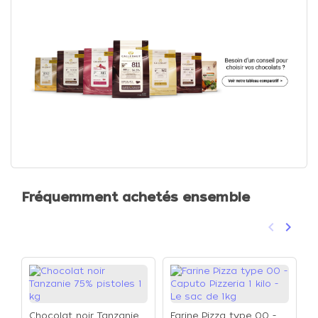
Fréquemment achetés ensemble
keyboard_arrow_left
keyboard_arrow_right
Précéden
Suivan
Chocolat noir Tanzanie
Farine Pizza type 00 -