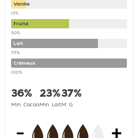
Vanille
13%
Fruité
50%
Lait
75%
Crémeux
100%
36%
23%
37%
Min. Cacao
Min. Lait
M. G.