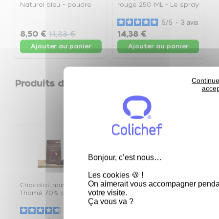
Naturel bleu - poudre
rouge 250 ML - Le spray
p
lipodispersible 20gr - Le
250 ML
pot de 20gr
5
/
5
-
3
avis
8,50 €
11,33 €
14,38 €
1
Ajouter au panier
Ajouter au panier
Continue
Produits de la même catégorie
accep
keyboard_arrow_left
keyboard_arrow_right
Précéden
Suivan
Nouveau
Bonjour, c’est nous…
Les cookies 🍪 !
On aimerait vous accompagner penda
Chocolat noir Sao
Bâtons de chocolat
C
votre visite.
Thomé 70% pistoles 2,5
Valrhona pour des pains
c
kg - Le sachet de 2,5 kg
au chocolat maison -
f
Ça vous va ?
48% de cacao - Boite
4
4.8
/
5
-
1,6kg