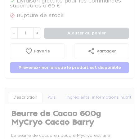
Livraison gratuite pour les commandes

supérieures à 69 €
Rupture de stock

−
+
Ajouter au panier
favorite_border
share
Favoris
Partager
Prévenez-moi lorsque le produit est disponible
Description
Avis
Ingrédients, informations nutrition
Beurre de Cacao 600g
MyCryo Cacao Barry
Le beurre de cacao en poudre Mycryo est une