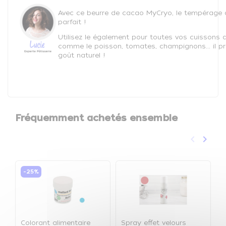
Avec ce beurre de cacao MyCryo, le tempérage d
parfait !
Utilisez le également pour toutes vos cuissons d
comme le poisson, tomates, champignons... il pré
goût naturel !
Fréquemment achetés ensemble
keyboard_arrow_left
keyboard_arrow_right
Précéden
Suivan
-25%
Colorant alimentaire
Spray effet velours
C