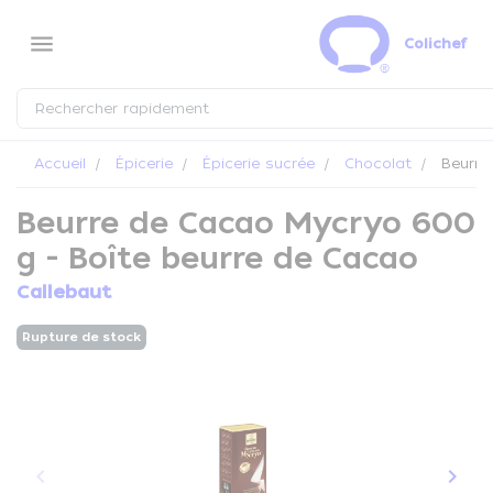
Panneau de gestion des cookies
menu
Colichef
Accueil
Épicerie
Épicerie sucrée
Chocolat
Beurre
Beurre de Cacao Mycryo 600
g - Boîte beurre de Cacao
Callebaut
Rupture de stock
keyboard_arrow_left
keyboard_arrow_right
Précédent
Suiva