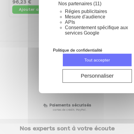
96,23 €
10
avis
34,85 €
Nos partenaires (11)
Ajouter au panier
Ajouter au panier
Régies publicitaires
Mesure d'audience
APIs
Consentement spécifique aux
services Google
Politique de confidentialité
Depuis 2002
des prix compétitifs toute l'année
Tout accepter
28 jours pour échanger
ou retourner ma commande
Personnaliser
Livraison gratuite
à partir de 69 € d'achat
Paiements sécurisés
cartes de crédit, PayPal...
Nos experts sont à votre écoute