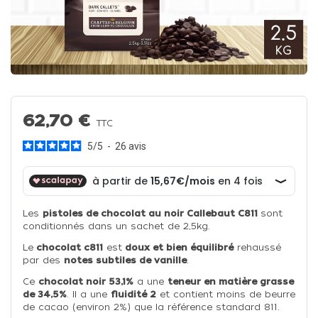
62,70 €
TTC
5
/
5
-
26
avis
Les
pistoles de chocolat au noir Callebaut C811
sont
conditionnés dans un sachet de 2,5kg.
Le
chocolat c811
est
doux et bien équilibré
rehaussé
par des
notes subtiles de vanille
.
Ce
chocolat noir 53,1%
a une
teneur en matière grasse
de 34,5%
. Il a une
fluidité 2
et contient moins de beurre
de cacao (environ 2%) que la référence standard 811.