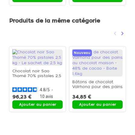
Produits de la même catégorie
keyboard_arrow_left
keyboard_arrow_right
Précéden
Suivan
Nouveau
Chocolat noir Sao
Thomé 70% pistoles 2,5
kg - Le sachet de 2,5 kg
Bâtons de chocolat
C
Valrhona pour des pains
c
4.8
/
5
-
au chocolat maison -
f
48% de cacao - Boite
96,23 €
10
avis
34,85 €
4
1,6kg
Ajouter au panier
Ajouter au panier