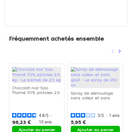
Fréquemment achetés ensemble
keyboard_arrow_left
keyboard_arrow_right
Précéden
Suivan
Chocolat noir Sao
Thomé 70% pistoles 2,5
Spray de démoulage
kg - Le sachet de 2,5 kg
sans odeur et sans
L
goût - Le spray de 250
a
ml
r
c
4.8
/
5
-
3
/
5
-
1
avis
96,23 €
10
avis
5,95 €
1
Ajouter au panier
Ajouter au panier