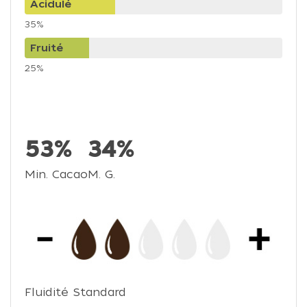
Acidulé
35%
Fruité
25%
53%
34%
Min. Cacao
M. G.
Fluidité Standard