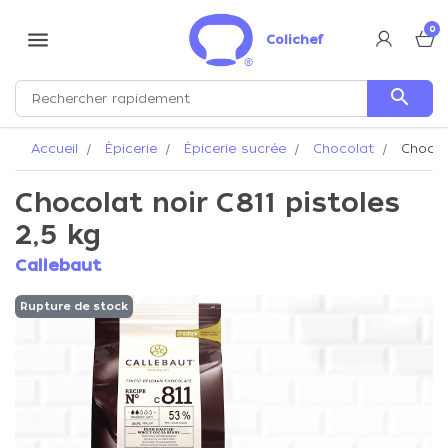
0
menu
Colichef
search
Accueil
Épicerie
Épicerie sucrée
Chocolat
Chocola
Chocolat noir C811 pistoles
2,5 kg
Callebaut
Rupture de stock