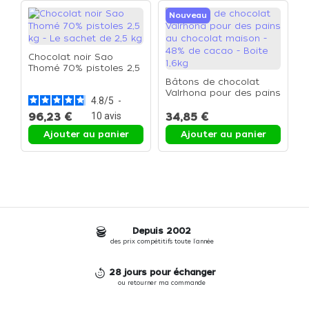
Nouveau
Chocolat noir Sao
Thomé 70% pistoles 2,5
kg - Le sachet de 2,5 kg
Bâtons de chocolat
C
Valrhona pour des pains
c
4.8
/
5
-
au chocolat maison -
f
48% de cacao - Boite
96,23 €
10
avis
34,85 €
4
1,6kg
Ajouter au panier
Ajouter au panier
Depuis 2002
des prix compétitifs toute l'année
28 jours pour échanger
ou retourner ma commande