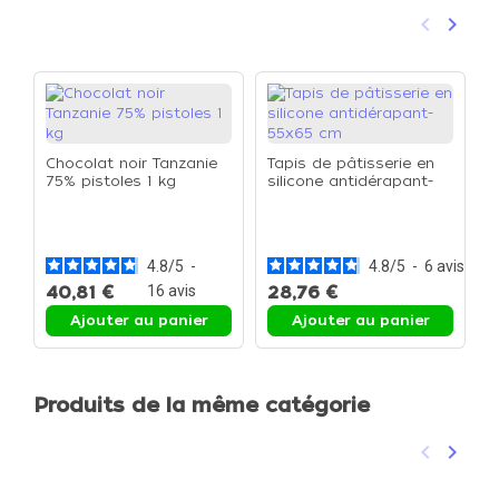
keyboard_arrow_left
keyboard_arrow_right
Précéden
Suivan
Chocolat noir Tanzanie
Tapis de pâtisserie en
75% pistoles 1 kg
silicone antidérapant-
55x65 cm
F
C
L
4.8
/
5
-
4.8
/
5
-
6
avis
40,81 €
16
avis
28,76 €
3
Ajouter au panier
Ajouter au panier
Produits de la même catégorie
keyboard_arrow_left
keyboard_arrow_right
Précéden
Suivan