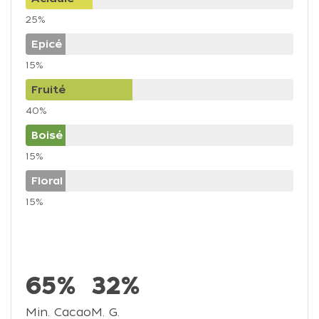
25%
Epicé
15%
Fruité
40%
Boisé
15%
Floral
15%
65%
32%
Min. Cacao
M. G.