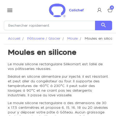
0
menu
Colichef
search
Accueil
Pâtisserie / Glacier
Moule
Moules en silicon
Moules en silicone
Le moule silicone rectangulaire Silikomart est l’allié de
vos pâtisseries réussies.
Réalisé en silicone alimentaire pur injecté, il est résistant
et peut aller du congélateur au four. Il supporte des
températures de -60°C à 230°C. Il peut subir des
lavages à 90°C et ne craint pas les détergents
industriels. Il passe au lave vaisselle.
Le moule silicone rectangulaire a des dimensions de 30
x 17,5 centimètres et propose 6, 15, 16, 18 ou 20 alvéoles
pour y déposer votre pâte à Gâteau. Aucun graissage