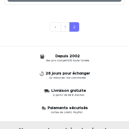
Précédent
1
2
keyboard_arrow_left
Depuis 2002
des prix compétitifs toute l'année
28 jours pour échanger
ou retourner ma commande
Livraison gratuite
à partir de 69 € d'achat
Paiements sécurisés
cartes de crédit, PayPal...