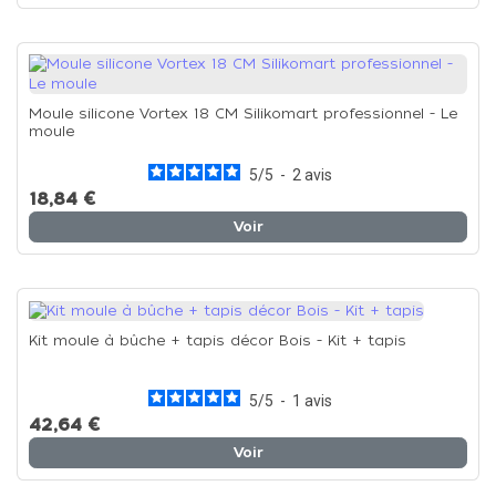
Moule silicone Vortex 18 CM Silikomart professionnel - Le
moule
5
/
5
-
2
avis
18,84 €
Voir
Kit moule à bûche + tapis décor Bois - Kit + tapis
5
/
5
-
1
avis
42,64 €
Voir