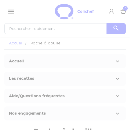
Panneau de gestion des cookies
0
menu
Colichef
search
Accueil
Poche à douille
keyboard_arrow_down
Accueil
keyboard_arrow_down
Les recettes
keyboard_arrow_down
Aide/Questions fréquentes
keyboard_arrow_down
Nos engagements