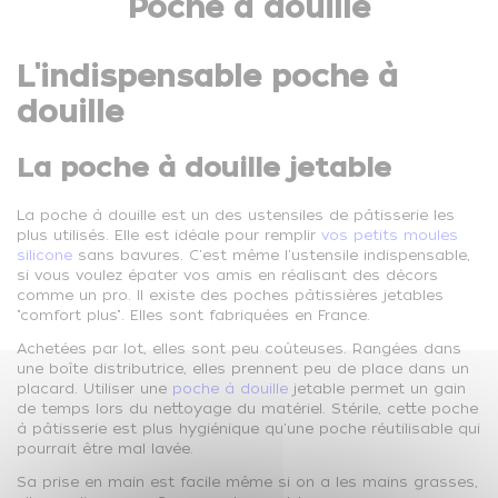
Poche à douille
L'indispensable poche à
douille
La poche à douille jetable
La poche à douille est un des ustensiles de pâtisserie les
plus utilisés. Elle est idéale pour remplir
vos petits moules
silicone
sans bavures. C'est même l'ustensile indispensable,
si vous voulez épater vos amis en réalisant des décors
comme un pro. Il existe des poches pâtissières jetables
"comfort plus". Elles sont fabriquées en France.
Achetées par lot, elles sont peu coûteuses. Rangées dans
une boîte distributrice, elles prennent peu de place dans un
placard. Utiliser une
poche à douille
jetable permet un gain
de temps lors du nettoyage du matériel. Stérile, cette poche
à pâtisserie est plus hygiénique qu'une poche réutilisable qui
pourrait être mal lavée.
Sa prise en main est facile même si on a les mains grasses,