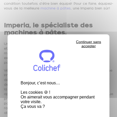
condition toutefois d'être bien équipé! Pour ce faire, équipez-
vous de la meilleure
machine à pâtes
, une Imperia bien sûr!
Imperia, le spécialiste des
machines à pâtes.
Continuer sans
Une machine Imperia reste un investissement peu onéreux
accepter
et très rentable. Avec une machine à pâtes, les pâtes
maison sont d'une simplicité affolante. La pâte se lisse
extrêmement facilement, sans fatigue ni dextérité
particulière.
Véritable produit artisanal, la machine à pâtes de la marque
Imperia est une référence sur le marché. Depuis plusieurs
décennies, la machine Imperia est synonyme de qualité et
Bonjour, c’est nous…
de tradition italienne. Plusieurs modèles sont proposés par
la marque. Pour fabriquer vos pâtes maison, vous pouvez
Les cookies 🍪 !
opter pour une machine manuelle ou motorisée. Pour chaque
On aimerait vous accompagner pendant
produit, la marque propose des accessoires démontables
votre visite.
pour un plus grand confort et pour un entretien facile et
Ça vous va ?
rapide. Le prix d'une machine à pâtes Imperia reste très
abordable et représente le meilleur rapport qualité/prix.