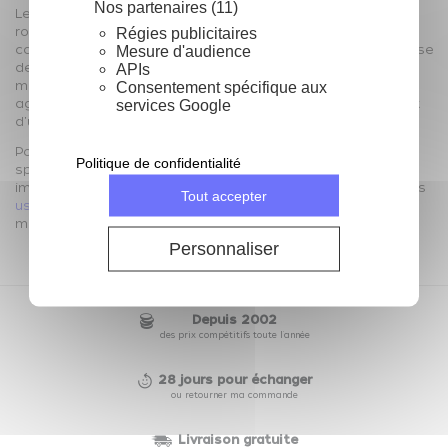
Nos partenaires (11)
Les critères de références de la marque sont : qualité,
robustesse, fiabilité et longévité. Les matériaux utilisés
Régies publicitaires
caractérisent les qualités de la machine. Le fabriquant utilise
Mesure d'audience
de l'acier nickelé, de l'acier trempé et de l'acier chromé. La
APIs
machine présente donc un aspect visuel esthétiquement
Consentement spécifique aux
agréable et une solidité à toute épreuve, faisant de l'achat
services Google
d'une machine, bien souvent un achat à long terme.
Pour vos pâtes fraîches, faîtes confiance à Imperia,
Politique de confidentialité
spécialiste de la
machine à pâtes
! Les machines à pâtes
imperia,
siphon isi
,
cocotte en fonte
et coupe-frites sont les
Tout accepter
ustensiles de cuisine
favoris des amoureux des plats «fait
maison».
Personnaliser
Depuis 2002
des prix compétitifs toute l'année
28 jours pour échanger
ou retourner ma commande
Livraison gratuite