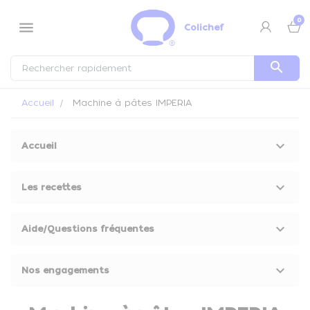
Panneau de gestion des cookies
0
menu
Colichef
search
Accueil
Machine à pâtes IMPERIA
keyboard_arrow_down
Accueil
keyboard_arrow_down
Les recettes
keyboard_arrow_down
Aide/Questions fréquentes
keyboard_arrow_down
Nos engagements